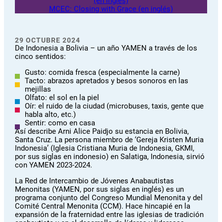
(en inglés)
MCEC: Closing with Grace (en inglés)
29 OCTUBRE 2024
De Indonesia a Bolivia – un año YAMEN a través de los
cinco sentidos:
Gusto: comida fresca (especialmente la carne)
Tacto: abrazos apretados y besos sonoros en las
mejillas
Olfato: el sol en la piel
Oír: el ruido de la ciudad (microbuses, taxis, gente que
habla alto, etc.)
Sentir: como en casa
Así describe Arni Alice Paidjo su estancia en Bolivia,
Santa Cruz. La persona miembro de ‘Gereja Kristen Muria
Indonesia’ (Iglesia Cristiana Muria de Indonesia, GKMI,
por sus siglas en indonesio) en Salatiga, Indonesia, sirvió
con YAMEN 2023-2024.
La Red de Intercambio de Jóvenes Anabautistas
Menonitas (YAMEN, por sus siglas en inglés) es un
programa conjunto del Congreso Mundial Menonita y del
Comité Central Menonita (CCM). Hace hincapié en la
expansión de la fraternidad entre las iglesias de tradición