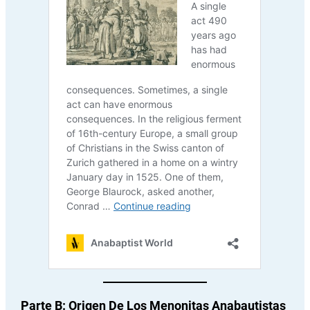
Parte B: Origen De Los Menonitas Anabautistas