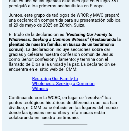
Esta es una de las iglesias estatales que en el siglo XVI
persiguió a los primeros anabautistas en Europa.
Juntos, este grupo de teólogos de WRCR y MWC preparó
una declaración compartida para su presentación pública
el 29 de mayo de 2025 en Zúrich, Suiza.
El título de la declaración es
“
Restoring Our Family to
Wholeness: Seeking a Common Witness”
(Restaurando la
plenitud de nuestra familia: en busca de un testimonio
común).
La declaración incluye secciones sobre dar
gracias y celebrar nuestra confesión común de Jesús
como Señor; confesión y lamento; y termina con el
llamado de Dios a la unidad y la paz. La declaración se
encuentra en el sitio web del CMM:
Restoring Our Family to
Wholeness: Seeking a Common
Witness
Continuando con la WCRC, en lugar de “resolver” los
puntos teológicos históricos de diferencia que nos han
dividido, el CMM pone énfasis en los lugares del mundo
donde las iglesias menonitas y reformadas están
colaborando en nuestro testimonio.