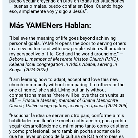
puedo seguir creyendo en Dios en todas las situaciones
– buenas o malas, puedo confiar en Dios. Cuando hago
eso, simplemente voy y sigo a Jesús”.
Más YAMENers Hablan:
“I believe the meaning of life goes beyond achieving
personal goals. YAMEN opens the door to serving others
in a new culture and with new people, which will broaden
my perspective of life, God and the world around me.”
—
Debora L, member of Meserete Kristos Church (MKC),
Kebena local congregation in Addis Ababa, serving in
Kenya. (2024-2025)
“I am learning how to adapt, accept and love this new
church community without comparing it to others or the
one at home,” she said. Living out unity without
comparisons means “there will be love that can unite us
all.”
— Priscilla Mensah, member of Ghana Mennonite
Church, Dalive congregation, serving in Uganda (2024-205)
“Escuchar la idea de servir en otro país, conforme a mis
habilidades me llenó de mucha satisfacción, pues podría
seguir desarrollándome a mí mismo tanto como cristiano
y como profesional, pero también podría aportar de lo
que he llevar un poco de la cultura de R.D a otro país es