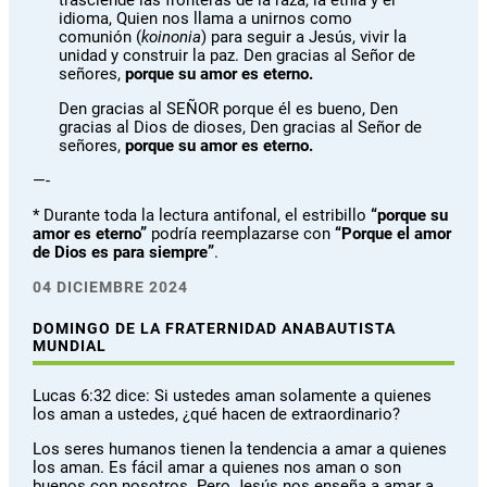
trasciende las fronteras de la raza, la etnia y el
idioma, Quien nos llama a unirnos como
comunión (
koinonia
) para seguir a Jesús, vivir la
unidad y construir la paz. Den gracias al Señor de
señores,
porque su amor es eterno.
Den gracias al SEÑOR porque él es bueno, Den
gracias al Dios de dioses, Den gracias al Señor de
señores,
porque su amor es eterno.
—-
* Durante toda la lectura antifonal, el estribillo
“porque su
amor es eterno”
podría reemplazarse con
“Porque el amor
de Dios es para siempre”
.
04 DICIEMBRE 2024
DOMINGO DE LA FRATERNIDAD ANABAUTISTA
MUNDIAL
Lucas 6:32 dice: Si ustedes aman solamente a quienes
los aman a ustedes, ¿qué hacen de extraordinario?
Los seres humanos tienen la tendencia a amar a quienes
los aman. Es fácil amar a quienes nos aman o son
buenos con nosotros. Pero Jesús nos enseña a amar a