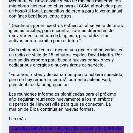
Menonita de Hawkesville sirvió de muchas maneras: los
miembros hicieron colchas para el CCM, almohadas para
un hospital local, panecillos de crema para la venta anual
con fines benéficos, entre otros.
“Decidimos poner nuestros esfuerzos al servicio de otras
iglesias locales, para encontrar formas diferentes de
reinvertir en la misión de la iglesia, para utilizar los
activos como semilla para el futuro”.
Cada miembro tenía al menos una opción, si no varias, en
un radio de viaje de 15 minutos, explica David Martin. Por
eso se dispersaron para buscar nuevas conexiones y
dedicar sus energías a nuevas áreas de servicio.
“Estamos tristes y desearíamos que no hubiera sucedido,
pero no hay remordimientos”, comenta Julene Fast,
presidenta de la congregación.
Las reuniones informales planificadas para el próximo
año seguirán reuniendo nuevamente a los miembros
dispersos de Hawkesville para que se conecten. La
misión de Dios continúa en nuevas formas.
Lea más:
Canadian Mennonite: Hawkesville closes with gratitude