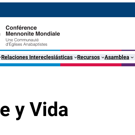
Relaciones Intereclesiásticas
Recursos
Asamblea
e y Vida