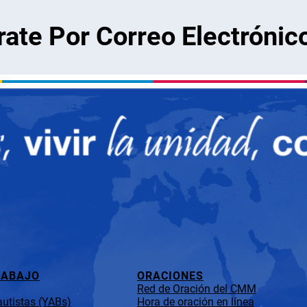
rate Por Correo Electrónic
RABAJO
ORACIONES
Red de Oración del CMM
utistas (YABs)
Hora de oración en línea