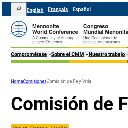
Saltar
Search
Français
Español
English
al
contenido
Comprométase
Sobre el CMM
Nuestro trabajo
Home
Comisiones
Comisión de Fe y Vida
Comisión de F