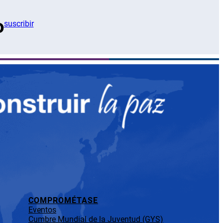
o
suscribir
COMPROMÉTASE
Eventos
Cumbre Mundial de la Juventud (GYS)