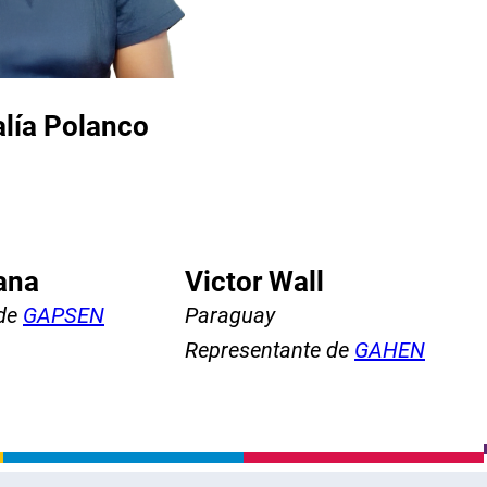
alía Polanco
ana
Victor Wall
 de
GAPSEN
Paraguay
Representante de
GAHEN