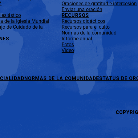
M
Oraciones de gratitud e intercesión
Enviar una oración
lesiástico
RECURSOS
 de la Iglesia Mundial
Recursos didácticos
jo de Cuidado de la
Recursos para el culto
Normas de la comunidad
NES
Informe anual
Fotos
Video
CIALIDAD
NORMAS DE LA COMUNIDAD
ESTATUS DE OR
COPYRI