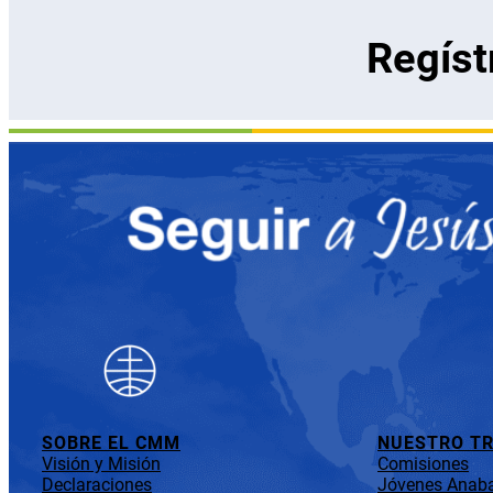
Regíst
SOBRE EL CMM
NUESTRO T
Visión y Misión
Comisiones
Declaraciones
Jóvenes Anaba