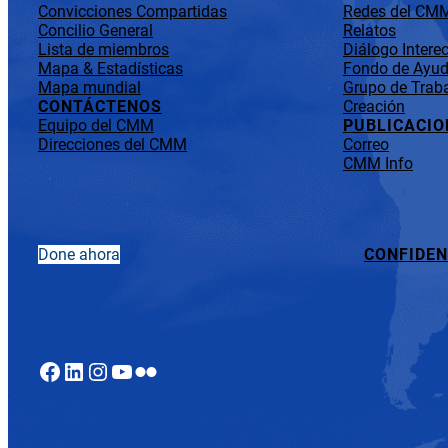
Convicciones Compartidas
Redes del CM
Concilio General
Relatos
Lista de miembros
Diálogo Interec
Mapa & Estadísticas
Fondo de Ayuda
Mapa mundial
Grupo de Traba
CONTÁCTENOS
Creación
Equipo del CMM
PUBLICACIO
Direcciones del CMM
Correo
CMM Info
Done ahora
CONFIDEN
Facebook
LinkedIn
Instagram
YouTube
Flickr