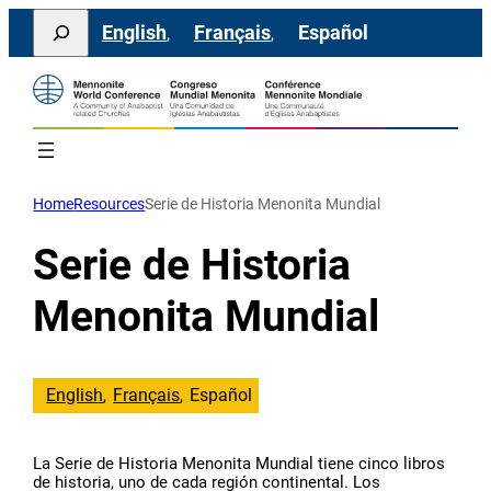
Saltar
Search
English
Français
Español
al
contenido
Home
Resources
Serie de Historia Menonita Mundial
Serie de Historia
Menonita Mundial
English
Français
Español
La Serie de Historia Menonita Mundial tiene cinco libros
de historia, uno de cada región continental. Los