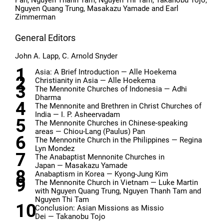
Pan, Nguyen Thanh Tam, Nguyen Thi Tam, Takanobu Tojo,
Nguyen Quang Trung, Masakazu Yamade and Earl
Zimmerman
General Editors
John A. Lapp, C. Arnold Snyder
Asia: A Brief Introduction — Alle Hoekema
Christianity in Asia — Alle Hoekema
The Mennonite Churches of Indonesia — Adhi
Dharma
The Mennonite and Brethren in Christ Churches of
India — I. P. Asheervadam
The Mennonite Churches in Chinese-speaking
areas — Chiou-Lang (Paulus) Pan
The Mennonite Church in the Philippines — Regina
Lyn Mondez
The Anabaptist Mennonite Churches in
Japan — Masakazu Yamade
Anabaptism in Korea — Kyong-Jung Kim
The Mennonite Church in Vietnam — Luke Martin
with Nguyen Quang Trung, Nguyen Thanh Tam and
Nguyen Thi Tam
Conclusion: Asian Missions as Missio
Dei — Takanobu Tojo