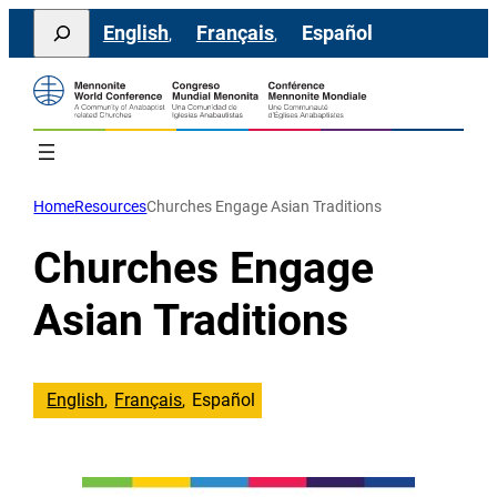
Saltar
Search
English
Français
Español
al
contenido
Home
Resources
Churches Engage Asian Traditions
Churches Engage
Asian Traditions
English
Français
Español