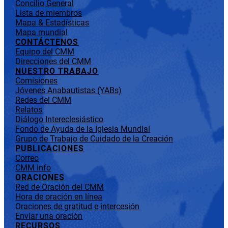
Concilio General
Lista de miembros
Mapa & Estadísticas
Mapa mundial
CONTÁCTENOS
Equipo del CMM
Direcciones del CMM
NUESTRO TRABAJO
Comisiones
Jóvenes Anabautistas (YABs)
Redes del CMM
Relatos
Diálogo Intereclesiástico
Fondo de Ayuda de la Iglesia Mundial
Grupo de Trabajo de Cuidado de la Creación
PUBLICACIONES
Correo
CMM Info
ORACIONES
Red de Oración del CMM
Hora de oración en línea
Oraciones de gratitud e intercesión
Enviar una oración
RECURSOS