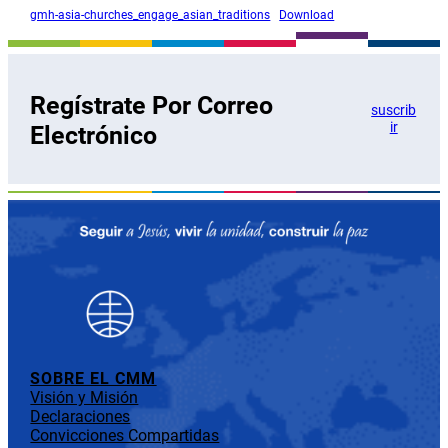
gmh-asia-churches_engage_asian_traditions
Download
Regístrate Por Correo
suscrib
ir
Electrónico
SOBRE EL CMM
Visión y Misión
Declaraciones
Convicciones Compartidas