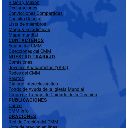
Visión y Misión
Declaraciones
Convicciones Compartidas
Concilio General
Lista de miembros
Mapa & Estadísticas
Mapa mundial
CONTÁCTENOS
Equipo del CMM
Direcciones del CMM
NUESTRO TRABAJO
Comisiones
Jóvenes Anabautistas (YABs)
Redes del CMM
Relatos
Diálogo Intereclesiástico
Fondo de Ayuda de la Iglesia Mundial
Grupo de Trabajo de Cuidado de la Creación
PUBLICACIONES
Correo
CMM Info
ORACIONES
Red de Oración del CMM
Hora de oración en línea