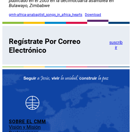
publicado en el 2003 en la decimocuarta asamblea en
Bulawayo, Zimbabwe
gmh-africa-anabaptist_songs_in_africa_hearts
Download
Regístrate Por Correo
suscrib
ir
Electrónico
SOBRE EL CMM
Visión y Misión