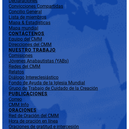
Declaraciones
Convicciones Compartidas
Concilio General
Lista de miembros
Mapa & Estadísticas
Mapa mundial
CONTÁCTENOS
Equipo del CMM
Direcciones del CMM
NUESTRO TRABAJO
Comisiones
Jóvenes Anabautistas (YABs)
Redes del CMM
Relatos
Diálogo Intereclesiástico
Fondo de Ayuda de la Iglesia Mundial
Grupo de Trabajo de Cuidado de la Creación
PUBLICACIONES
Correo
CMM Info
ORACIONES
Red de Oración del CMM
Hora de oración en línea
Oraciones de gratitud e intercesión