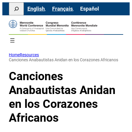
Saltar
Search
English
Français
Español
al
contenido
Home
Resources
Canciones Anabautistas Anidan en los Corazones Africanos
Canciones
Anabautistas Anidan
en los Corazones
Africanos