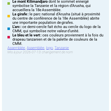
Le mont Kilimandjaro
dont le sommet enneigé
symbolise la Tanzanie et la région d’Arusha, qui
accueillera la 18e Assemblée.
La girafe :
le parc national d’Arusha (situé à proximité
du centre de conférence de la 18e Assemblée) abrite
une importante population de girafes.
L’arc :
ce demi-cercle fait écho au cercle du logo de la
CMM, qui symbolise notre valeur d’unité.
Le bleu et le vert :
ces couleurs proviennent à la fois du
drapeau tanzanien et de la palette de couleurs de la
CMM.
Assemblée
, 
Assemblée
, 
logo
, 
Tanzanie
Mis à jour 2026-07-13: changement de nom