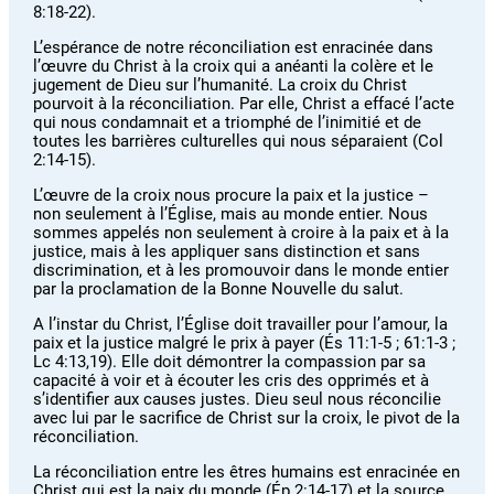
8:18-22).
L’espérance de notre réconciliation est enracinée dans
l’œuvre du Christ à la croix qui a anéanti la colère et le
jugement de Dieu sur l’humanité. La croix du Christ
pourvoit à la réconciliation. Par elle, Christ a effacé l’acte
qui nous condamnait et a triomphé de l’inimitié et de
toutes les barrières culturelles qui nous séparaient (Col
2:14-15).
L’œuvre de la croix nous procure la paix et la justice –
non seulement à l’Église, mais au monde entier. Nous
sommes appelés non seulement à croire à la paix et à la
justice, mais à les appliquer sans distinction et sans
discrimination, et à les promouvoir dans le monde entier
par la proclamation de la Bonne Nouvelle du salut.
A l’instar du Christ, l’Église doit travailler pour l’amour, la
paix et la justice malgré le prix à payer (És 11:1-5 ; 61:1-3 ;
Lc 4:13,19). Elle doit démontrer la compassion par sa
capacité à voir et à écouter les cris des opprimés et à
s’identifier aux causes justes. Dieu seul nous réconcilie
avec lui par le sacrifice de Christ sur la croix, le pivot de la
réconciliation.
La réconciliation entre les êtres humains est enracinée en
Christ qui est la paix du monde (Ép 2:14-17) et la source