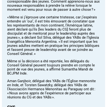
coresponsable des jeunes. Comment apprenons-nous aux
nouveaux responsables à prendre la relève lorsque le
moment est venu pour nous de passer à autre chose ? »
« Même si j’éprouve une certaine tristesse, car j’espérais
entendre un ‘oui’, il est très émouvant de constater que
les représentants de mon continent, l’Amérique latine,
aient déclaré qu’ils [les leaders du CG] feront plus de
discipulat et de mentorat pour le leadership auprès des
jeunes », a déclaré Sol Silva, délégué des YABs de l’Iglesia
Evangélica Menonita Argentina. « Il est important que les
jeunes adultes mettent en pratique les principes bibliques
et fassent preuve de leadership avant de se joindre au
Conseil Général. »
Même si la décision a été reportée, les délégués du
Conseil Général peuvent toujours prendre en compte le
point de vue des jeunes, a affirmé Sumantha Mandi de
BCJPM Inde.
Aman Ganjboir, délégué des YABs de l’Église mennonite
en Inde, et Torsten Sawatzky, délégué des YABs de
l’Asociación Hermanos Menonitas au Paraguay ont dit :
« Nous avons appris de l’expérience de participer aux
réunions du CG et des YABs ».