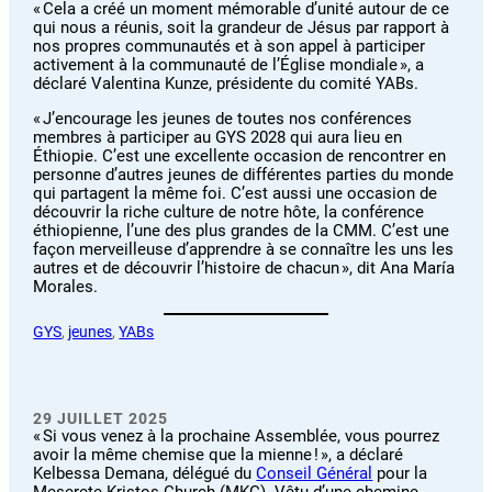
« Cela a créé un moment mémorable d’unité autour de ce
qui nous a réunis, soit la grandeur de Jésus par rapport à
nos propres communautés et à son appel à participer
activement à la communauté de l’Église mondiale », a
déclaré Valentina Kunze, présidente du comité YABs.
« J’encourage les jeunes de toutes nos conférences
membres à participer au GYS 2028 qui aura lieu en
Éthiopie. C’est une excellente occasion de rencontrer en
personne d’autres jeunes de différentes parties du monde
qui partagent la même foi. C’est aussi une occasion de
découvrir la riche culture de notre hôte, la conférence
éthiopienne, l’une des plus grandes de la CMM. C’est une
façon merveilleuse d’apprendre à se connaître les uns les
autres et de découvrir l’histoire de chacun », dit Ana María
Morales.
GYS
, 
jeunes
, 
YABs
29 JUILLET 2025
« Si vous venez à la prochaine Assemblée, vous pourrez
avoir la même chemise que la mienne ! », a déclaré
Kelbessa Demana, délégué du
Conseil Général
pour la
Meserete Kristos Church (MKC). Vêtu d’une chemine