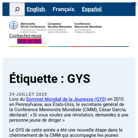
Aller
Search
English
Français
Español
au
contenu
Contactez-nous
faire un don
Étiquette :
GYS
29 JUILLET 2025
Lors du
Sommet Mondial de la Jeunesse (GYS)
en 2015
en Pennsylvanie, aux États-Unis, le secrétaire général de
la Conférence Mennonite Mondiale (CMM), César García,
déclarait : « Si vous voulez une révolution, demandez à une
personne jeune de diriger. »
Le GYS de cette année a été une nouvelle étape dans le
cheminement de la CMM qui accompagne les jeunes