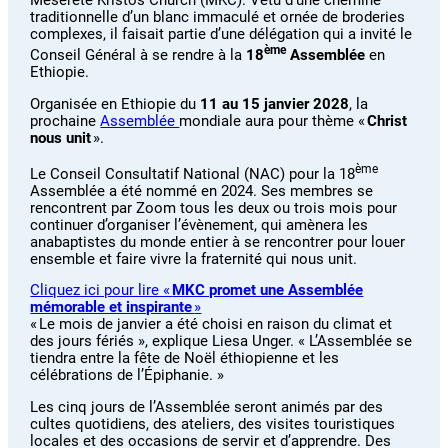
traditionnelle d’un blanc immaculé et ornée de broderies
complexes, il faisait partie d’une délégation qui a invité le
ème
Conseil Général à se rendre à la
18
Assemblée
en
Ethiopie.
Organisée en Ethiopie du
11 au 15 janvier 2028
, la
prochaine
Assemblée
mondiale aura pour thème «
Christ
nous unit
».
ème
Le Conseil Consultatif National (NAC) pour la 18
Assemblée a été nommé en 2024. Ses membres se
rencontrent par Zoom tous les deux ou trois mois pour
continuer d’organiser l’évènement, qui amènera les
anabaptistes du monde entier à se rencontrer pour louer
ensemble et faire vivre la fraternité qui nous unit.
Cliquez ici pour lire «
MKC promet une Assemblée
mémorable et inspirante
»
« Le mois de janvier a été choisi en raison du climat et
des jours fériés », explique Liesa Unger. « L’Assemblée se
tiendra entre la fête de Noël éthiopienne et les
célébrations de l’Épiphanie. »
Les cinq jours de l’Assemblée seront animés par des
cultes quotidiens, des ateliers, des visites touristiques
locales et des occasions de servir et d’apprendre. Des