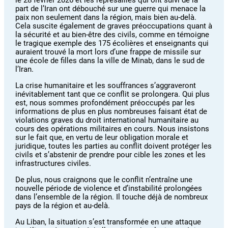
le 28 février 2026 et les représailles qui ont suivi de la
part de l’Iran ont débouché sur une guerre qui menace la
paix non seulement dans la région, mais bien au-delà.
Cela suscite également de graves préoccupations quant à
la sécurité et au bien-être des civils, comme en témoigne
le tragique exemple des 175 écolières et enseignants qui
auraient trouvé la mort lors d’une frappe de missile sur
une école de filles dans la ville de Minab, dans le sud de
l’Iran.
La crise humanitaire et les souffrances s’aggraveront
inévitablement tant que ce conflit se prolongera. Qui plus
est, nous sommes profondément préoccupés par les
informations de plus en plus nombreuses faisant état de
violations graves du droit international humanitaire au
cours des opérations militaires en cours. Nous insistons
sur le fait que, en vertu de leur obligation morale et
juridique, toutes les parties au conflit doivent protéger les
civils et s’abstenir de prendre pour cible les zones et les
infrastructures civiles.
De plus, nous craignons que le conflit n’entraîne une
nouvelle période de violence et d’instabilité prolongées
dans l’ensemble de la région. Il touche déjà de nombreux
pays de la région et au-delà.
Au Liban, la situation s’est transformée en une attaque