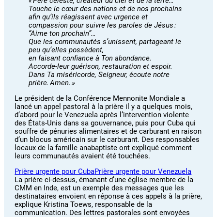
« Père céleste, créateur du ciel et de la terre…
Touche le cœur des nations et de nos prochains
afin qu’ils réagissent avec urgence et
compassion pour suivre les paroles de Jésus :
“Aime ton prochain”…
Que les communautés s’unissent, partageant le
peu qu’elles possèdent,
en faisant confiance à Ton abondance.
Accorde-leur guérison, restauration et espoir.
Dans Ta miséricorde, Seigneur, écoute notre
prière. Amen. »
Le président de la Conférence Mennonite Mondiale a
lancé un appel pastoral à la prière il y a quelques mois,
d’abord pour le Venezuela après l’intervention violente
des États-Unis dans sa gouvernance, puis pour Cuba qui
souffre de pénuries alimentaires et de carburant en raison
d’un blocus américain sur le carburant. Des responsables
locaux de la famille anabaptiste ont expliqué comment
leurs communautés avaient été touchées.
Prière urgente pour Cuba
Prière urgente pour Venezuela
La prière ci-dessus, émanant d’une église membre de la
CMM en Inde, est un exemple des messages que les
destinataires envoient en réponse à ces appels à la prière,
explique Kristina Toews, responsable de la
communication. Des lettres pastorales sont envoyées