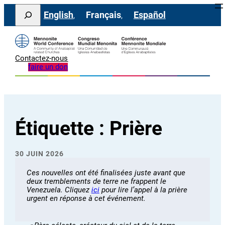
Aller
Search
English
Français
Español
au
contenu
Contactez-nous
faire un don
Étiquette :
Prière
30 JUIN 2026
Ces nouvelles ont été finalisées juste avant que
deux tremblements de terre ne frappent le
Venezuela. Cliquez
ici
pour lire l’appel à la prière
urgent en réponse à cet événement.