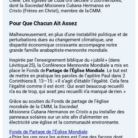
CMM. Les Églises de Cuba ont déclaré 5 200 membres,
dont la
Sociedad Misionera Cubana Hermanos en
Cristo
(Frères en Christ), membre de la CMM.
Pour Que Chacun Ait Assez
Malheureusement, en plus d’une instabilité politique et de
perturbations dues au changement climatique, une
disparité économique croissante accompagne notre
grande famille anabaptiste-mennonite mondiale.
Inspirée par l’enseignement biblique du « jubilé » (dans
Lévitique 25), la Conférence Mennonite Mondiale a mis en
place le Fonds de
Partage de l’Église Mondiale
. Le but est
de mettre en pratique les paroles de l’apôtre Paul dans 2
Corinthiens 8. 13—15 : « Il s’agit d’établir l’égalité. Cela fera
l’égalité comme il est écrit : Qui avait beaucoup recueilli
n’a eu de trop, qui avait peu recueilli n’a manqué de rien. »
Grâce au soutien du Fonds de partage de l’église
mondiale de la CMM, la
Sociedad
Misionera Cubana Hermanos en Cristo
a pu installer des
panneaux solaires sur un site afin d’alimenter en
électricité une église et la communauté environnante.
Fonds de Partage de l’Église Mondiale
« Prier les uns pour les autres est l’une des façons dont