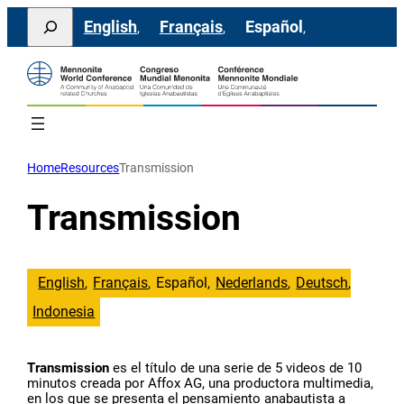
Saltar
Search
English
Français
Español
al
contenido
Home
Resources
Transmission
Transmission
English
Français
Español
Nederlands
Deutsch
Indonesia
Transmission
es el título de una serie de 5 videos de 10
minutos creada por Affox AG, una productora multimedia,
en los que se presenta el pensamiento anabautista a