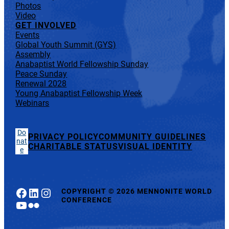
Photos
Video
GET INVOLVED
Events
Global Youth Summit (GYS)
Assembly
Anabaptist World Fellowship Sunday
Peace Sunday
Renewal 2028
Young Anabaptist Fellowship Week
Webinars
Do
PRIVACY POLICY
COMMUNITY GUIDELINES
nat
CHARITABLE STATUS
VISUAL IDENTITY
e
Facebook
LinkedIn
Instagram
COPYRIGHT
©
2026 MENNONITE WORLD
CONFERENCE
YouTube
Flickr