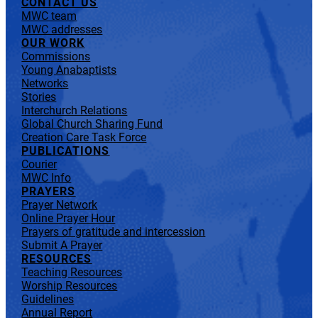
CONTACT US
MWC team
MWC addresses
OUR WORK
Commissions
Young Anabaptists
Networks
Stories
Interchurch Relations
Global Church Sharing Fund
Creation Care Task Force
PUBLICATIONS
Courier
MWC Info
PRAYERS
Prayer Network
Online Prayer Hour
Prayers of gratitude and intercession
Submit A Prayer
RESOURCES
Teaching Resources
Worship Resources
Guidelines
Annual Report