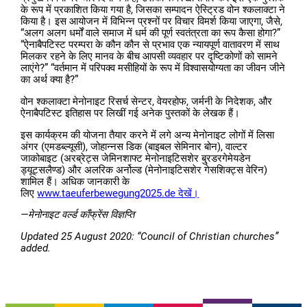
के रूप में प्रकाशित किया गया है, जिसका सम्पादन ऐस्ट्रिड वोन श्कलाक्टा ने
किया है। इस आयोजन में विभिन्न प्रश्नों पर विचार विमर्श किया जाएगा, जैसे,
“अलग अलग धर्मों वाले समाज में धर्म की पूर्ण स्वतंत्रता का रूप कैसा होगा?”
“ऐनाबैपटिस्ट परम्परा के कौन कौन से प्रभाव एक न्यायपूर्ण वातावरण में साथ
मिलकर रहने के लिए मानव के बीच आपसी व्यवहार पर दृष्टिकोणों को सामने
लाएंगे?” “वर्तमान में परिपक्व मसीहियों के रूप में विश्वासयोग्यता का जीवन जीने
का अर्थ क्या है?”
वोन श्कलाक्टा मेनोनाइट रिसर्च सेन्टर, वेयरहोफ, जर्मनी के निदेशक, और
ऐनाबैपटिस्ट इतिहास पर लिखीं गई अनेक पुस्तकों के लेखक हैं।
इस कार्यक्रम की योजना तैयार करने में लगे अन्य मेनोनाइट लोगों में लिसा
अंगर (एमडब्ल्यूसी), जोहान्नस डिक (बाइबल सेमिनार बोन), वाल्टर
जाकोबाइट (अरब्रेट्स जेमिनशाफ्ट मेनोनाइटिसशेर बु्रडरगेमेयडेन
ड्यूट्सलैण्ड) और अलरिक अर्नोल्ड (मेनोनाइटिसशेर गेसशिक्ट्स वेरिन)
शामिल हैं। अधिक जानकारी के
लिए
www.taeuferbewegung2025.de देखें।
—मेनोनाइट वर्ल्ड काँफ्रेंस विज्ञप्ति
Updated 25 August 2020: “Council of Christian churches”
added.