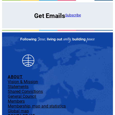
Get Emails
Subscribe
ABOUT
Vision & Mission
Statements
Shared Convictions
General Council
Members
Membership, map and statistics
Global map