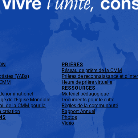
ON
PRIÈRES
Réseau de prière de la CMM
tistes (YABs)
Prières de reconnaissance et d’inte
a CMM
Heure de prière virtuelle
RESSOURCES
-dénominationel
Matériel pédagogique
ge de l’Église Mondiale
Documents pour le culte
ail de la CMM pour la
Règles de la communauté
a création
Rapport Annuel
NS
Photos
Vidéo