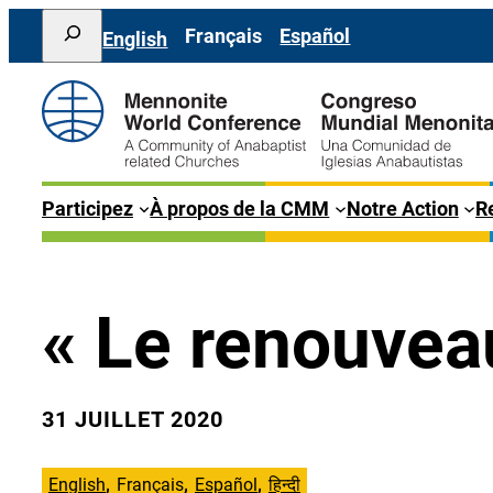
Aller
Search
Français
Español
English
au
contenu
Participez
À propos de la CMM
Notre Action
Re
« Le renouvea
31 JUILLET 2020
English
Français
Español
हिन्दी