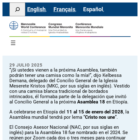
Saltar
Search
English
Français
Español
al
contenido
29 JULIO 2025
“¡Si ustedes vienen a la próxima Asamblea, también
podrán tener una camisa como la mía!”, dijo Kelbessa
Demana, delegado del Concilio General de la Iglesia
Meserete Kristos (MKC, por sus siglas en inglés). Vestido
con una camisa blanca tradicional de bordados
intrincados, él formaba parte de la delegación que invitó
al Concilio General a la próxima
Asamblea 18
en Etiopía.
A celebrarse en Etiopía del
11 al 15 de enero del 2028
, la
Asamblea mundial tendrá por lema “
Cristo nos une
”.
El Consejo Asesor Nacional (NAC, por sus siglas en
inglés) para la Asamblea 18 fue nombrado en el 2024. Se
reúnen por Zoom cada dos o tres meses para continuar