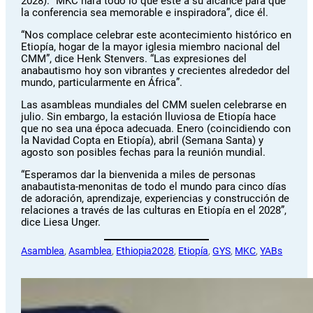
2028). “MKC hará todo lo que esté a su alcance para que
la conferencia sea memorable e inspiradora”, dice él.
“Nos complace celebrar este acontecimiento histórico en
Etiopía, hogar de la mayor iglesia miembro nacional del
CMM”, dice Henk Stenvers. “Las expresiones del
anabautismo hoy son vibrantes y crecientes alrededor del
mundo, particularmente en África”.
Las asambleas mundiales del CMM suelen celebrarse en
julio. Sin embargo, la estación lluviosa de Etiopía hace
que no sea una época adecuada. Enero (coincidiendo con
la Navidad Copta en Etiopía), abril (Semana Santa) y
agosto son posibles fechas para la reunión mundial.
“Esperamos dar la bienvenida a miles de personas
anabautista-menonitas de todo el mundo para cinco días
de adoración, aprendizaje, experiencias y construcción de
relaciones a través de las culturas en Etiopía en el 2028”,
dice Liesa Unger.
Asamblea
, 
Asamblea
, 
Ethiopia2028
, 
Etiopía
, 
GYS
, 
MKC
, 
YABs