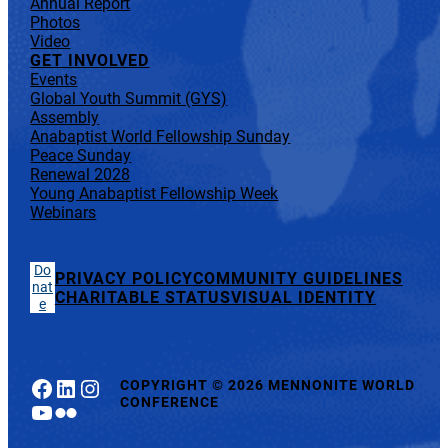
Annual Report
Photos
Video
GET INVOLVED
Events
Global Youth Summit (GYS)
Assembly
Anabaptist World Fellowship Sunday
Peace Sunday
Renewal 2028
Young Anabaptist Fellowship Week
Webinars
Do
PRIVACY POLICY
COMMUNITY GUIDELINES
nat
CHARITABLE STATUS
VISUAL IDENTITY
e
Facebook
LinkedIn
Instagram
COPYRIGHT
©
2026 MENNONITE WORLD
CONFERENCE
YouTube
Flickr