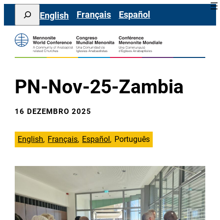
Saltar
Search
Français
Español
English
para
o
conteúdo
PN-Nov-25-Zambia
16 DEZEMBRO 2025
English
Français
Español
Português