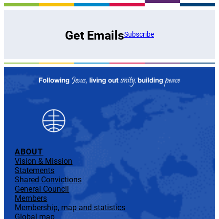
Get Emails
Subscribe
ABOUT
Vision & Mission
Statements
Shared Convictions
General Council
Members
Membership, map and statistics
Global map