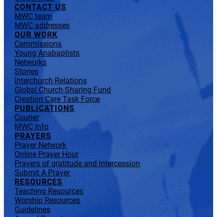
CONTACT US
MWC team
MWC addresses
OUR WORK
Commissions
Young Anabaptists
Networks
Stories
Interchurch Relations
Global Church Sharing Fund
Creation Care Task Force
PUBLICATIONS
Courier
MWC Info
PRAYERS
Prayer Network
Online Prayer Hour
Prayers of gratitude and intercession
Submit A Prayer
RESOURCES
Teaching Resources
Worship Resources
Guidelines