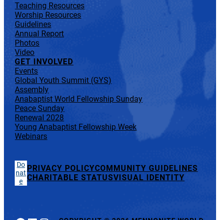
Teaching Resources
Worship Resources
Guidelines
Annual Report
Photos
Video
GET INVOLVED
Events
Global Youth Summit (GYS)
Assembly
Anabaptist World Fellowship Sunday
Peace Sunday
Renewal 2028
Young Anabaptist Fellowship Week
Webinars
Do
PRIVACY POLICY
COMMUNITY GUIDELINES
nat
CHARITABLE STATUS
VISUAL IDENTITY
e