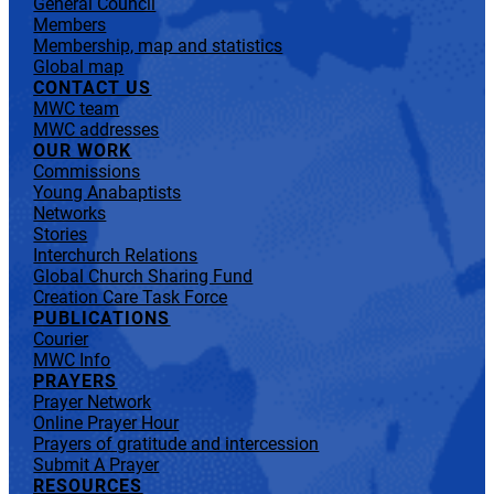
General Council
Members
Membership, map and statistics
Global map
CONTACT US
MWC team
MWC addresses
OUR WORK
Commissions
Young Anabaptists
Networks
Stories
Interchurch Relations
Global Church Sharing Fund
Creation Care Task Force
PUBLICATIONS
Courier
MWC Info
PRAYERS
Prayer Network
Online Prayer Hour
Prayers of gratitude and intercession
Submit A Prayer
RESOURCES