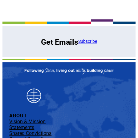
Get Emails
Subscribe
ABOUT
Vision & Mission
Statements
Shared Convictions