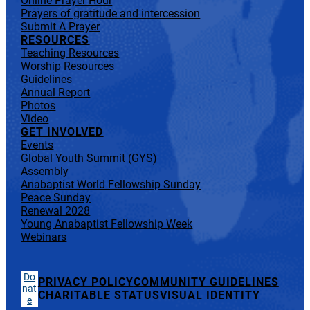
Online Prayer Hour
Prayers of gratitude and intercession
Submit A Prayer
RESOURCES
Teaching Resources
Worship Resources
Guidelines
Annual Report
Photos
Video
GET INVOLVED
Events
Global Youth Summit (GYS)
Assembly
Anabaptist World Fellowship Sunday
Peace Sunday
Renewal 2028
Young Anabaptist Fellowship Week
Webinars
Do
PRIVACY POLICY
COMMUNITY GUIDELINES
nat
CHARITABLE STATUS
VISUAL IDENTITY
e