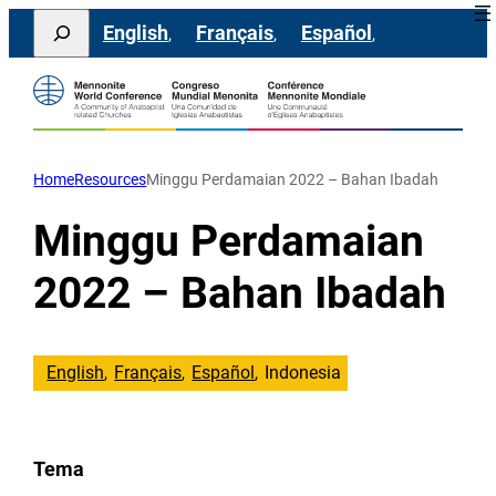
Lewati
Search
English
Français
Español
ke
konten
Home
Resources
Minggu Perdamaian 2022 – Bahan Ibadah
Minggu Perdamaian
2022 – Bahan Ibadah
English
Français
Español
Indonesia
Tema