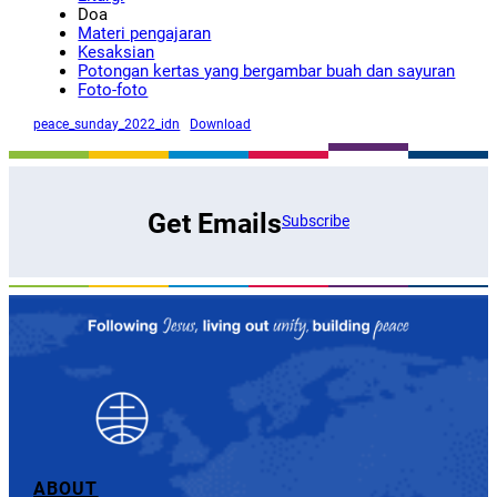
Doa
Materi pengajaran
Kesaksian
Potongan kertas yang bergambar buah dan sayuran
Foto-foto
peace_sunday_2022_idn
Download
Get Emails
Subscribe
ABOUT