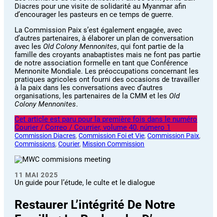
Diacres pour une visite de solidarité au Myanmar afin
d’encourager les pasteurs en ce temps de guerre.
La Commission Paix s’est également engagée, avec
d’autres partenaires, à élaborer un plan de conversation
avec les
Old Colony Mennonites
, qui font partie de la
famille des croyants anabaptistes mais ne font pas partie
de notre association formelle en tant que Conférence
Mennonite Mondiale. Les préoccupations concernant les
pratiques agricoles ont fourni des occasions de travailler
à la paix dans les conversations avec d’autres
organisations, les partenaires de la CMM et les
Old
Colony Mennonites
.
Cet article est paru pour la première fois dans le numéro
Courier / Correo / Courrier, volume 40, número 1
Commission Diacres
, 
Commission Foi et Vie
, 
Commission Paix
, 
Commissions
, 
Courier
, 
Mission Commission
11 MAI 2025
Un guide pour l’étude, le culte et le dialogue
Restaurer L’intégrité De Notre