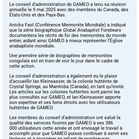
Le conseil d’administration de GAMEO a tenu sa réunion
annuelle le 9 mai 2025 avec des membres du Canada, des
États-Unis et des Pays-Bas.
Anicka Fast (Conférence Mennonite Mondiale) a indiqué
que la série biographique
Global Anabaptist Forebears
documentera les récits de foi des mennonites du monde
entier, aidant ainsi GAMEO à mieux représenter l’Église
anabaptiste mondiale.
Une première série de biographies de mennonites
congolais est en train de voir le jour dans le cadre de
cette action.
Le conseil d’administration a également eu le plaisir
d’accueillir Ian Kleinsasser, de la colonie huttérite de
Crystal Springs, au Manitoba (Canada), en tant qu’invité.
Les articles sur les colonies huttérites sont parmi les
plus consultés sur GAMEO, et Ian Kleinsasser apporte
son expertise et ses liens étroits avec les utilisateurs
huttérites de GAMEO.
Les membres du conseil d’administration ont salué la
qualité des services fournis par GAMEO à ses 386
000 utilisateurs cette année et ont envisagé le travail à
accomplir pour que GAMEO puisse continuer à servir ses
lecteurs et à prospérer en reliant de nombreuses