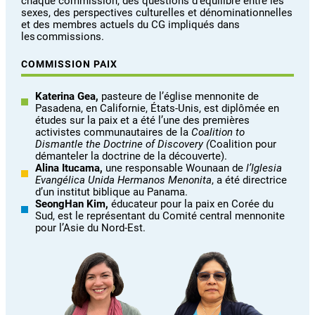
chaque commission, des questions d’équilibre entre les
sexes, des perspectives culturelles et dénominationnelles
et des membres actuels du CG impliqués dans
les commissions.
COMMISSION PAIX
Katerina Gea,
pasteure de l’église mennonite de
Pasadena, en Californie, États-Unis,
est diplômée en
études sur la paix et a été l’une des premières
activistes communautaires de la
Coalition to
Dismantle the Doctrine of Discovery (
Coalition pour
démanteler la doctrine de la découverte).
Alina Itucama,
une responsable Wounaan de
l’Iglesia
Evangélica Unida Hermanos Menonita
, a été directrice
d’un institut biblique au Panama.
SeongHan Kim,
éducateur pour la paix en Corée du
Sud, est le représentant du Comité central mennonite
pour l’Asie du Nord-Est.