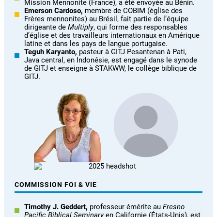
Mission Mennonite (France), a été envoyée au Bénin.
Emerson Cardoso,
membre de COBIM (église des
Frères mennonites) au Brésil, fait partie de l’équipe
dirigeante de
Multiply
, qui forme des responsables
d’église et des travailleurs internationaux en Amérique
latine et dans les pays de langue portugaise.
Teguh Karyanto,
pasteur à GITJ Pesantenan à Pati,
Java central, en Indonésie, est engagé dans le synode
de GITJ et enseigne à STAKWW, le collège biblique de
GITJ.
COMMISSION FOI & VIE
Timothy J. Geddert,
professeur émérite au
Fresno
Pacific Biblical Seminary
en Californie (États-Unis), est