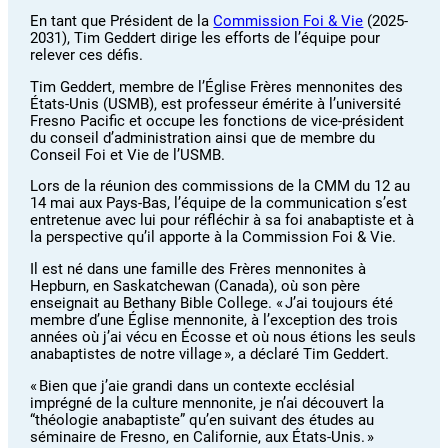
En tant que Président de la
Commission Foi & Vie
(2025-
2031), Tim Geddert dirige les efforts de l’équipe pour
relever ces défis.
Tim Geddert, membre de l’Église Frères mennonites des
États-Unis (USMB), est professeur émérite à l’université
Fresno Pacific et occupe les fonctions de vice-président
du conseil d’administration ainsi que de membre du
Conseil Foi et Vie de l’USMB.
Lors de la réunion des commissions de la CMM du 12 au
14 mai aux Pays-Bas, l’équipe de la communication s’est
entretenue avec lui pour réfléchir à sa foi anabaptiste et à
la perspective qu’il apporte à la Commission Foi & Vie.
Il est né dans une famille des Frères mennonites à
Hepburn, en Saskatchewan (Canada), où son père
enseignait au Bethany Bible College. « J’ai toujours été
membre d’une Église mennonite, à l’exception des trois
années où j’ai vécu en Écosse et où nous étions les seuls
anabaptistes de notre village », a déclaré Tim Geddert.
« Bien que j’aie grandi dans un contexte ecclésial
imprégné de la culture mennonite, je n’ai découvert la
“théologie anabaptiste” qu’en suivant des études au
séminaire de Fresno, en Californie, aux États-Unis. »