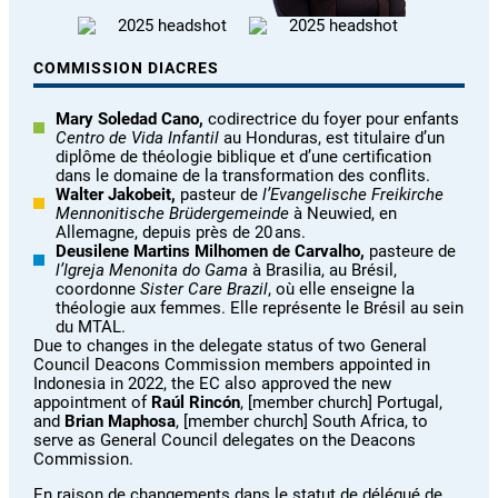
COMMISSION DIACRES
Mary Soledad Cano,
codirectrice du foyer pour enfants
Centro de Vida Infantil
au Honduras, est titulaire d’un
diplôme de théologie biblique et d’une certification
dans le domaine de la transformation des conflits.
Walter Jakobeit,
pasteur de
l’Evangelische Freikirche
Mennonitische Brüdergemeinde
à Neuwied, en
Allemagne, depuis près de 20 ans.
Deusilene Martins Milhomen de Carvalho,
pasteure de
l’Igreja Menonita do Gama
à Brasilia, au Brésil,
coordonne
Sister Care Brazil
, où elle enseigne la
théologie aux femmes. Elle représente le Brésil au sein
du MTAL.
Due to changes in the delegate status of two General
Council Deacons Commission members appointed in
Indonesia in 2022, the EC also approved the new
appointment of
Raúl Rincón
, [member church] Portugal,
and
Brian Maphosa
, [member church] South Africa, to
serve as General Council delegates on the Deacons
Commission.
En raison de changements dans le statut de délégué de