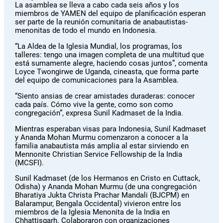
La asamblea se lleva a cabo cada seis años y los
miembros de YAMEN del equipo de planificación esperan
ser parte de la reunión comunitaria de anabautistas-
menonitas de todo el mundo en Indonesia.
“La Aldea de la Iglesia Mundial, los programas, los
talleres: tengo una imagen completa de una multitud que
está sumamente alegre, haciendo cosas juntos”, comenta
Loyce Twongirwe de Uganda, cineasta, que forma parte
del equipo de comunicaciones para la Asamblea.
“Siento ansias de crear amistades duraderas: conocer
cada país. Cómo vive la gente, como son como
congregación”, expresa Sunil Kadmaset de la India.
Mientras esperaban visas para Indonesia, Sunil Kadmaset
y Ananda Mohan Murmu comenzaron a conocer a la
familia anabautista más amplia al estar sirviendo en
Mennonite Christian Service Fellowship de la India
(MCSFI).
Sunil Kadmaset (de los Hermanos en Cristo en Cuttack,
Odisha) y Ananda Mohan Murmu (de una congregación
Bharatiya Jukta Christa Prachar Mandali (BJCPM) en
Balarampur, Bengala Occidental) vivieron entre los
miembros de la Iglesia Menonita de la India en
Chhattisgarh. Colaboraron con organizaciones