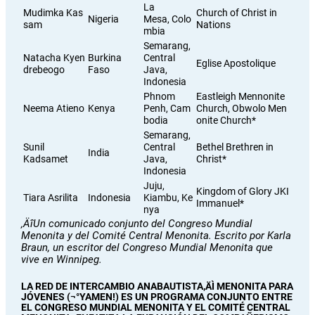
La
Mudimka Kas
Church of Christ in
Nigeria
Mesa, Colo
sam
Nations
mbia
Semarang,
Natacha Kyen
Burkina
Central
Eglise Apostolique
drebeogo
Faso
Java,
Indonesia
Phnom
Eastleigh Mennonite
Neema Atieno
Kenya
Penh, Cam
Church, Obwolo Men
bodia
onite Church*
Semarang,
Sunil
Central
Bethel Brethren in
India
Kadsamet
Java,
Christ*
Indonesia
Juju,
Kingdom of Glory JKI
Tiara Asrilita
Indonesia
Kiambu, Ke
Immanuel*
nya
‚ÄîUn comunicado conjunto del Congreso Mundial
Menonita y del Comité Central Menonita. Escrito por Karla
Braun, un escritor del Congreso Mundial Menonita que
vive en Winnipeg.
LA RED DE INTERCAMBIO ANABAUTISTA‚ÄÌ MENONITA PARA
JÓVENES (¬°YAMEN!) ES UN PROGRAMA CONJUNTO ENTRE
EL CONGRESO MUNDIAL MENONITA Y EL COMITÉ CENTRAL