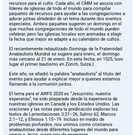
recursos para el culto. Cada año, el CMM se asocia con
líderes de iglesias de todo el mundo para compilar
paquetes de recursos para ayudar a las congregaciones a
adorar juntas alrededor de un tema durante dos eventos
especiales. Ambos paquetes sugieren un domingo en el
que muchas congregaciones de todo el mundo pueden
celebrar, pero las iglesias locales son animadas a elegir
la fecha que mejor se adapte a su calendario de cultos.
El recientemente rebautizado Domingo de la Fraternidad
Anabautista Mundial se sugiere para enero, el domingo
más cercano al 21 de enero. En esta fecha, en 1525, tuvo
lugar el primer bautismo en Zúrich, Suiza.)
Este año, se añadió la palabra “anabautista” al título del
evento para ayudar a explicar mejor a quienes estamos
llamando a la comunión juntos.
El tema para el AWFS 2020 es “Jesucristo: nuestra
esperanza”, ha sido preparado desde la experiencia de
nuestras iglesias en Canadá y los Estados Unidos. Las
oraciones y las notas para la predicación exploran los
textos de Lamentaciones 3:21–26, Salmo 62, Marcos
2:1–12, y Efesios 1:15–19. Incluso en medio de
problemas profundos, nos unimos como cristianos
anabautistas desde diferentes lugares del mundo para
seguir a Jesús, quien nos da esperanza.