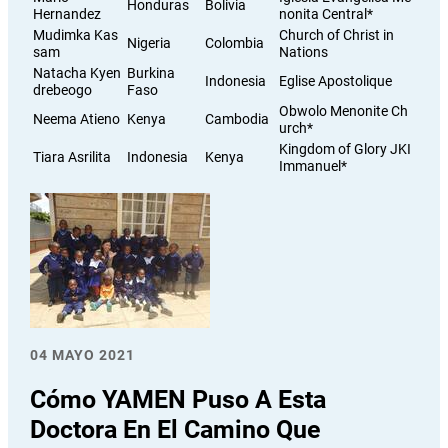
Honduras
Bolivia
Hernandez
nonita Central*
Mudimka Kas
Church of Christ in
Nigeria
Colombia
sam
Nations
Natacha Kyen
Burkina
Indonesia
Eglise Apostolique
drebeogo
Faso
Obwolo Menonite Ch
Neema Atieno
Kenya
Cambodia
urch*
Kingdom of Glory JKI
Tiara Asrilita
Indonesia
Kenya
Immanuel*
04 MAYO 2021
Cómo YAMEN Puso A Esta
Doctora En El Camino Que