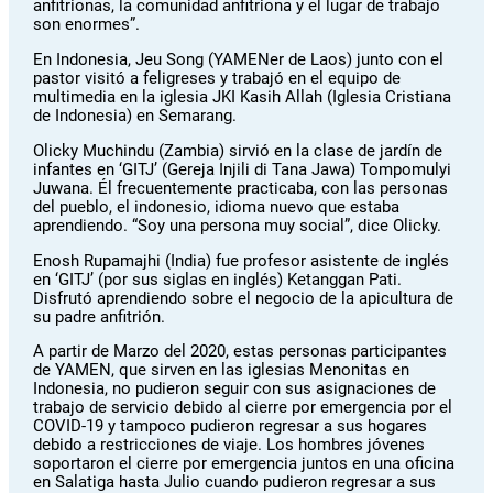
anfitrionas, la comunidad anfitriona y el lugar de trabajo
son enormes”.
En Indonesia, Jeu Song (YAMENer de Laos) junto con el
pastor visitó a feligreses y trabajó en el equipo de
multimedia en la iglesia JKI Kasih Allah (Iglesia Cristiana
de Indonesia) en Semarang.
Olicky Muchindu (Zambia) sirvió en la clase de jardín de
infantes en ‘GITJ’ (Gereja Injili di Tana Jawa) Tompomulyi
Juwana. Él frecuentemente practicaba, con las personas
del pueblo, el indonesio, idioma nuevo que estaba
aprendiendo. “Soy una persona muy social”, dice Olicky.
Enosh Rupamajhi (India) fue profesor asistente de inglés
en ‘GITJ’ (por sus siglas en inglés) Ketanggan Pati.
Disfrutó aprendiendo sobre el negocio de la apicultura de
su padre anfitrión.
A partir de Marzo del 2020, estas personas participantes
de YAMEN, que sirven en las iglesias Menonitas en
Indonesia, no pudieron seguir con sus asignaciones de
trabajo de servicio debido al cierre por emergencia por el
COVID-19 y tampoco pudieron regresar a sus hogares
debido a restricciones de viaje. Los hombres jóvenes
soportaron el cierre por emergencia juntos en una oficina
en Salatiga hasta Julio cuando pudieron regresar a sus