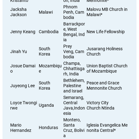
Kristanto
on, India
Mennonite
*
Phnom
Jacksha
Malovu MB Church in
Malawi
Penh, Cam
Jackson
Malawi*
bodia
Barrackpor
e, West
Jenny Keang
Cambodia
New Life Fellowship
Bengal, Ind
ia
Prey
South
Jusarang Holiness
Jinah Yu
Veng, Cam
Korea
Church
bodia
Champa,
Josue Damai
Mozambiqu
Union Baptist Church
Chhattisga
o
e
of Mozambique
rh, India
Bethlehem,
South
Peace and Grace
Juyeong Lee
Palestine
Korea
Mennonite Church
and Israel
Semarang,
Loyce Twongi
Central
Victory City
Uganda
rwe
Java,Indon
Church Ntinda
esia
Montero,
Mario
Santa
Iglesia Evangelica Me
Honduras
Hernandez
Cruz, Bolivi
nonita Central*
a