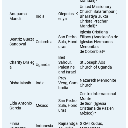
Mandali)*
United Missionary
Church Balarampur (
Anupama
Olepolos, K
India
Bharatiya Jukta
Mandi
enya
Christa Prachar
Mandali)*
Iglesia Cristiana
San Pedro
Filipos (Asociación de
Beatriz Guaza
Colombia
Sula, Hond
Iglesias Hermanos
Sandoval
uras
Menonitas
de Colombia)*
Beit
Charity Draleg
Sahour,
St Joseph‚Äôs
Uganda
a
Palestine
Church of Uganda
and Israel
Prey
Nazareth Mennonite
Disha Masih
India
Veng, Cam
Church
bodia
Centro Internacional
Monte
San Pedro
Elda Antonio
de Sión (Iglesia
Mexico
Sula, Hond
Garcia
Cristiana de Paz en
uras
México) *
,
Finna
Rajnandga
GKMI Kudus
Indonesia