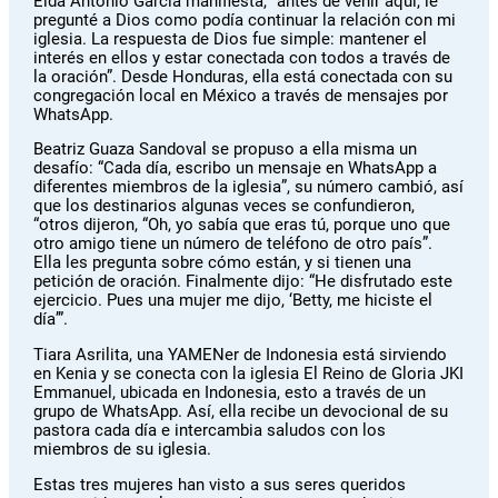
Elda Antonio García manifiesta, “antes de venir aquí, le
pregunté a Dios como podía continuar la relación con mi
iglesia. La respuesta de Dios fue simple: mantener el
interés en ellos y estar conectada con todos a través de
la oración”. Desde Honduras, ella está conectada con su
congregación local en México a través de mensajes por
WhatsApp.
Beatriz Guaza Sandoval se propuso a ella misma un
desafío: “Cada día, escribo un mensaje en WhatsApp a
diferentes miembros de la iglesia”, su número cambió, así
que los destinarios algunas veces se confundieron,
“otros dijeron, “Oh, yo sabía que eras tú, porque uno que
otro amigo tiene un número de teléfono de otro país”.
Ella les pregunta sobre cómo están, y si tienen una
petición de oración. Finalmente dijo: “He disfrutado este
ejercicio. Pues una mujer me dijo, ‘Betty, me hiciste el
día’”.
Tiara Asrilita, una YAMENer de Indonesia está sirviendo
en Kenia y se conecta con la iglesia El Reino de Gloria JKI
Emmanuel, ubicada en Indonesia, esto a través de un
grupo de WhatsApp. Así, ella recibe un devocional de su
pastora cada día e intercambia saludos con los
miembros de su iglesia.
Estas tres mujeres han visto a sus seres queridos