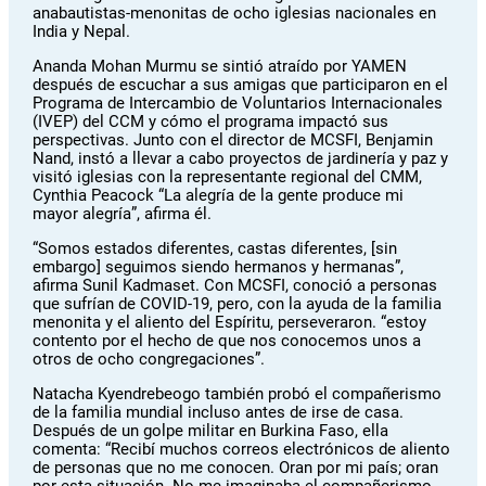
anabautistas-menonitas de ocho iglesias nacionales en
India y Nepal.
Ananda Mohan Murmu se sintió atraído por YAMEN
después de escuchar a sus amigas que participaron en el
Programa de Intercambio de Voluntarios Internacionales
(IVEP) del CCM y cómo el programa impactó sus
perspectivas. Junto con el director de MCSFI, Benjamin
Nand, instó a llevar a cabo proyectos de jardinería y paz y
visitó iglesias con la representante regional del CMM,
Cynthia Peacock “La alegría de la gente produce mi
mayor alegría”, afirma él.
“Somos estados diferentes, castas diferentes, [sin
embargo] seguimos siendo hermanos y hermanas”,
afirma Sunil Kadmaset. Con MCSFI, conoció a personas
que sufrían de COVID-19, pero, con la ayuda de la familia
menonita y el aliento del Espíritu, perseveraron. “estoy
contento por el hecho de que nos conocemos unos a
otros de ocho congregaciones”.
Natacha Kyendrebeogo también probó el compañerismo
de la familia mundial incluso antes de irse de casa.
Después de un golpe militar en Burkina Faso, ella
comenta: “Recibí muchos correos electrónicos de aliento
de personas que no me conocen. Oran por mi país; oran