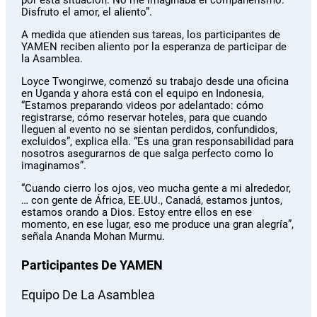
por esta situación. No me imaginaba el compañerismo.
Disfruto el amor, el aliento”.
A medida que atienden sus tareas, los participantes de
YAMEN reciben aliento por la esperanza de participar de
la Asamblea.
Loyce Twongirwe, comenzó su trabajo desde una oficina
en Uganda y ahora está con el equipo en Indonesia,
“Estamos preparando videos por adelantado: cómo
registrarse, cómo reservar hoteles, para que cuando
lleguen al evento no se sientan perdidos, confundidos,
excluidos”, explica ella. “Es una gran responsabilidad para
nosotros asegurarnos de que salga perfecto como lo
imaginamos”.
“Cuando cierro los ojos, veo mucha gente a mi alrededor,
… con gente de África, EE.UU., Canadá, estamos juntos,
estamos orando a Dios. Estoy entre ellos en ese
momento, en ese lugar, eso me produce una gran alegría”,
señala Ananda Mohan Murmu.
Participantes De YAMEN
Equipo De La Asamblea