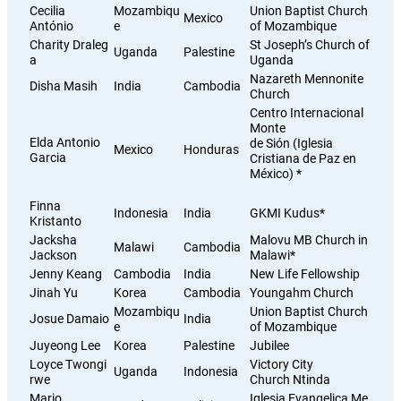
Cecilia
Mozambiqu
Union Baptist Church
Mexico
António
e
of Mozambique
Charity Draleg
St Joseph’s Church of
Uganda
Palestine
a
Uganda
Nazareth Mennonite
Disha Masih
India
Cambodia
Church
Centro Internacional
Monte
Elda Antonio
de Sión (Iglesia
Mexico
Honduras
Garcia
Cristiana de Paz en
México) *
Finna
Indonesia
India
GKMI Kudus*
Kristanto
Jacksha
Malovu MB Church in
Malawi
Cambodia
Jackson
Malawi*
Jenny Keang
Cambodia
India
New Life Fellowship
Jinah Yu
Korea
Cambodia
Youngahm Church
Mozambiqu
Union Baptist Church
Josue Damaio
India
e
of Mozambique
Juyeong Lee
Korea
Palestine
Jubilee
Loyce Twongi
Victory City
Uganda
Indonesia
rwe
Church Ntinda
Mario
Iglesia Evangelica Me