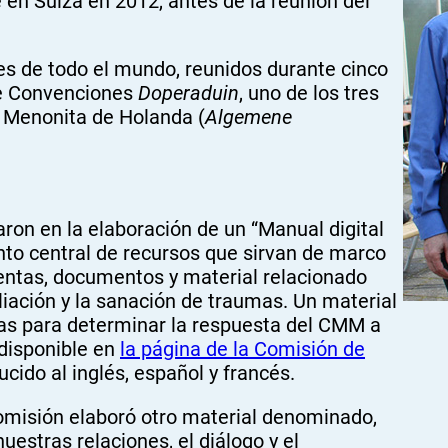
 en Suiza en 2012, antes de la reunión del
 de todo el mundo, reunidos durante cinco
de Convenciones
Doperaduin
, uno de los tres
a Menonita de Holanda (
Algemene
ron en la elaboración de un “Manual digital
unto central de recursos que sirvan de marco
entas, documentos y material relacionado
iliación y la sanación de traumas. Un material
utas para determinar la respuesta del CMM a
 disponible en
la página de la Comisión de
ducido al inglés, español y francés.
omisión elaboró otro material denominado,
uestras relaciones, el diálogo y el