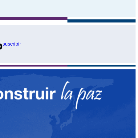
o
suscribir