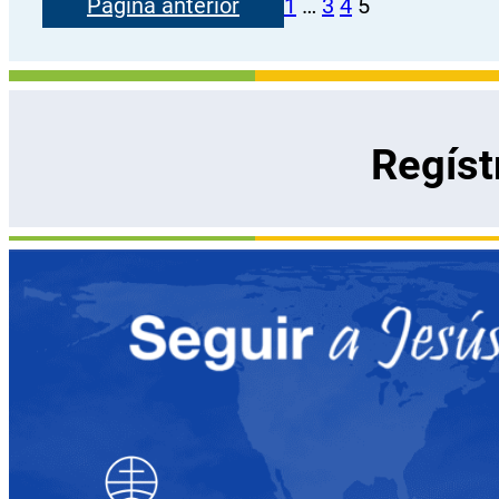
Página anterior
1
…
3
4
5
Regíst