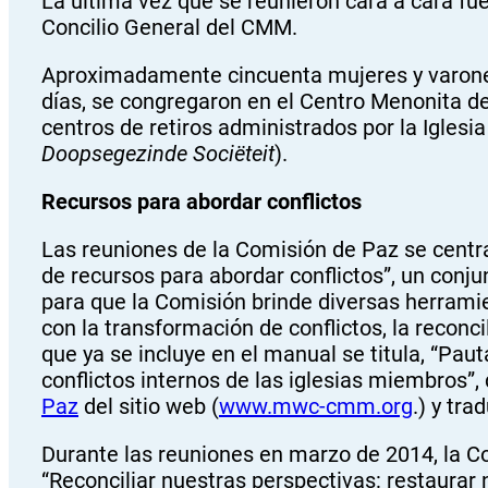
La última vez que se reunieron cara a cara fue
Concilio General del CMM.
Aproximadamente cincuenta mujeres y varones
días, se congregaron en el Centro Menonita 
centros de retiros administrados por la Iglesi
Doopsegezinde Sociëteit
).
Recursos para abordar conflictos
Las reuniones de la Comisión de Paz se centra
de recursos para abordar conflictos”, un conj
para que la Comisión brinde diversas herrami
con la transformación de conflictos, la reconc
que ya se incluye en el manual se titula, “Pa
conflictos internos de las iglesias miembros”,
Paz
del sitio web (
www.mwc-cmm.org
.) y tra
Durante las reuniones en marzo de 2014, la C
“Reconciliar nuestras perspectivas: restaurar n