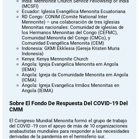
India: Mennonite Church Service Fellowship of India
(MCSFI)
Ecuador: Iglesia Evangélica Menonita Ecuatoriana
RD Congo: CONIM (Comite National Inter
Mennonite) – una colaboración de tres iglesias
Menonitas nacionales: Comunidad de iglesias de
los Hermanos Menonitas del Congo (CEFMC),
Comunidad Menonita del Congo (CMCo), y
Comunidad Evangélica Menonita (CEM)
Indonesia: GKMI Ekklesia (Gereja Kristen Muria
Indonesia)
Kenya: Kenya Mennonite Church
Angola: Igreja Evangelica Menonita em Angola
(IEMA)
Angola: Igreja da Comunidade Menonita em Angola
(ICMA)
Angola: Igreja Evangelica Irmãos Menonitas en
Angola (IEIMA)
Sobre El Fondo De Respuesta Del COVID-19 Del
CMM
El Congreso Mundial Menonita formó el grupo de trabajo
del COVID -19 con el apoyo de más de 10 organizaciones
anabautistas mundiales para responder a las necesidades
derivadas de la pandemia en el hemisferio sur.