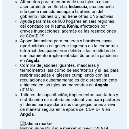
Alimentos para miembros de una iglesia en un
asentamiento en Sumba,
Indonesia
, una pequeña
isla que a menudo escapa a la atención del
gobierno indonesio y no tiene otras ONG activas.
Ayuda para más de 900 hogares en seis regiones
del condado de Kisumu,
Kenia
, afectados por
graves inundaciones, además de las restricciones
de COVID-19.
Apoyo financiero para mujeres y hombres cuyas
oportunidades de generar ingresos en la economía
informal desaparecieron debido a las medidas de
confinamiento implementadas durante la pandemia
en
Angola
.
Compra de jabones, guantes, máscaras y
termómetros, así como de escritorios y sillas, para
reabrir escuelas e iglesias cumpliendo con las
regulaciones gubernamentales de distanciamiento
e higiene en las iglesias menonitas de
Angola
(ICMA).
Talleres de capacitación, implementos sanitarios y
distribución de materiales educativos para pastores
y líderes para ayudar a sus congregaciones a vivir
de manera segura en la época del COVID-19 en
Angola
.
Bishop Bijoy Roul in a market in pre-COVID-19