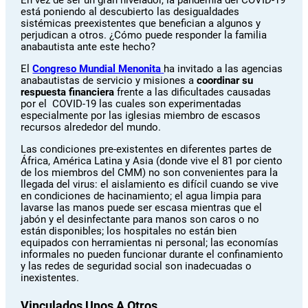
En vez de ser un gran nivelador, la pandemia del COVID-19
está poniendo al descubierto las desigualdades
sistémicas preexistentes que benefician a algunos y
perjudican a otros. ¿Cómo puede responder la familia
anabautista ante este hecho?
El
Congreso Mundial Menonita
ha invitado a las agencias
anabautistas de servicio y misiones a
coordinar su
respuesta financiera
frente a las dificultades causadas
por el COVID-19 las cuales son experimentadas
especialmente por las iglesias miembro de escasos
recursos alrededor del mundo.
Las condiciones pre-existentes en diferentes partes de
África, América Latina y Asia (donde vive el 81 por ciento
de los miembros del CMM) no son convenientes para la
llegada del virus: el aislamiento es difícil cuando se vive
en condiciones de hacinamiento; el agua limpia para
lavarse las manos puede ser escasa mientras que el
jabón y el desinfectante para manos son caros o no
están disponibles; los hospitales no están bien
equipados con herramientas ni personal; las economías
informales no pueden funcionar durante el confinamiento
y las redes de seguridad social son inadecuadas o
inexistentes.
Vinculados Unos A Otros