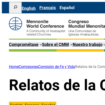
Saltar
Search
Français
Español
English
al
contenido
Comprométase
Sobre el CMM
Nuestro trabajo
Home
Comisiones
Comisión de Fe y Vida
Relatos de la Com
Relatos de la 