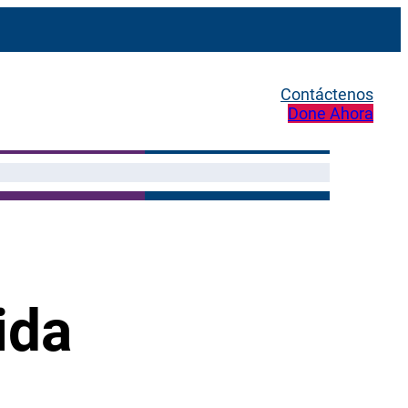
Contáctenos
Done Ahora
ida