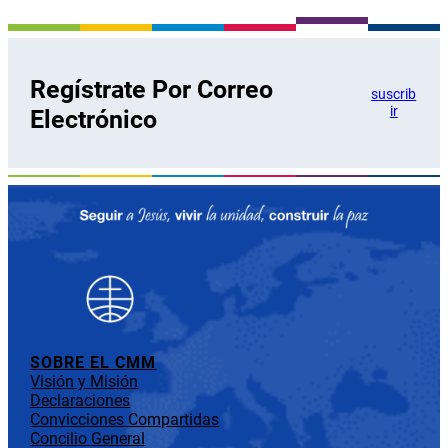
Regístrate Por Correo
suscrib
ir
Electrónico
SOBRE EL CMM
Visión y Misión
Declaraciones
Convicciones Compartidas
Concilio General