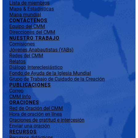
Lista de miembros
Mapa & Estadísticas
Mapa mundial
CONTÁCTENOS
Equipo del CMM
Direcciones del CMM
NUESTRO TRABAJO
Comisiones
Jóvenes Anabautistas (YABs)
Redes del CMM
Relatos
Diálogo Intereclesiástico
Fondo de Ayuda de la Iglesia Mundial
Grupo de Trabajo de Cuidado de la Creación
PUBLICACIONES
Correo
CMM Info
ORACIONES
Red de Oración del CMM
Hora de oración en línea
Oraciones de gratitud e intercesión
Enviar una oración
RECURSOS
Recursos didácticos