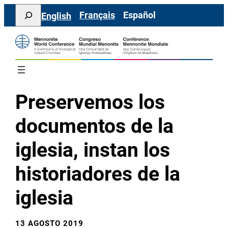
Saltar
Search
Français
Español
English
al
contenido
Preservemos los
documentos de la
iglesia, instan los
historiadores de la
iglesia
13 AGOSTO 2019