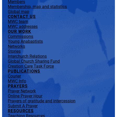
Members
Membership, map and statistics
Global map
CONTACT US
MWC team
MWC addresses
OUR WORK
Commissions
Young Anabaptists
Networks
Stories
Interchurch Relations
Global Church Sharing Fund
Creation Care Task Force
PUBLICATIONS
Courier
MWC Info
PRAYERS
Prayer Network
Online Prayer Hour
Prayers of gratitude and intercession
Submit A Prayer
RESOURCES
Teaching Resources