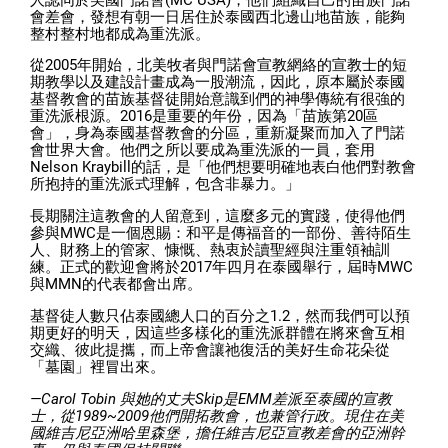
會差會，發想有朝一日居住於泰國西北邊山地苗族，能夠
整村整村地都成為重洗派。
從2005年開始，北美牧者與門諾會宣教網絡的宣教士的短
期教學以及建設計畫成為一股潮流，因此，原本屬於泰國
基督教會的苗族基督徒開始意識到們的神學傳統有很強的
重洗派根源。2016是重要的年份，因為「苗族第20區
會」，身為泰國基督教會的分區，重新凝聚而加入了門諾
會世界大會。他們之所以要成為重洗派的一員，套用
Nelson Kraybill的話，是「他們想要明確地表白他們對教會
所抱持的重洗派式理解，包含非暴力。」
長期關注這教會的人留意到，這麼多元的實踐，使得他們
參與MWC是一個恩賜：和平是傳福音的一部份、善待陌生
人、財務上的管家、慷慨、熱衷於讀聖經與注重領袖訓
練。正式的歡迎會將於2017年四月在泰國舉行，屆時MWC
與MMN的代表都會出席。
基督徒人數只佔泰國總人口的百分之1.2，然而我們可以預
期更好的明天，因這些多樣化的重洗派群體在將來會互相
交織、彼此提攜，而上帝會讓祂復活的美好生命花朵從
「墓園」裡冒出來。
—Carol Tobin 與她的丈夫Skip是EMM差派至泰國的宣教
士，從1989~2009他們開拓教會，也兼管行政。現住在美
國維吉尼亞洲哈里森堡，擔任維吉尼亞宣教差會的亞洲幹