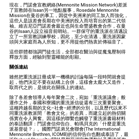
現在，門諾會宣教網絡(Mennonite Mission Network)差派
了宣教師在Isaan另一地點服事，Rosedale Mennonite
Mission在曼谷的事工，因從中美洲來的同工加入而強化，
這些人是該差會長期在中美洲的投入而培育出的第二代領
袖。維吉尼亞門諾差會最近也與生命豐盛教會合作，在曼
谷的Isaan人設立福音前哨站。一群保守的重洗派在清邁設
立了一所宣教訓練學校，因此，至少在清邁，重洗派因蒙
頭與大家庭而為人所知，更不用提他們熱衷於傳福音了。
這些群體都強調門徒生活，全部都在醫治與從魔鬼壓制得
釋放方面，經驗到聖靈權能的彰顯。
關係連結
雖然把重洗派註冊成單一機構的討論每隔一段時間就會提
起，他們決定不要在結構上合併，這樣會太龐大又造作，
取而代之的，是彼此在關係上的連結。
除了各差會領導人每年聚會二次，宛如「重洗派議會」般
運作之外，泰國和寮國的重洗派信徒還有三次重要聚會。
這種跨越長期的文化–社會–經濟的分別，以及歷代以來不
同重洗派教派間「教會文化」的差異，而建立起的熱切關
係實在令人興奮。因這樣的聯繫也觸發了重洗派書籍材料
的泰語翻譯：門諾會信仰告白、帕瑪貝克的「什麼是重洗
派基督徒？」。國際門諾弟兄會聯會(The International
Mennonite Brethren, ICOMB)的信仰告白也翻成泰語了，最