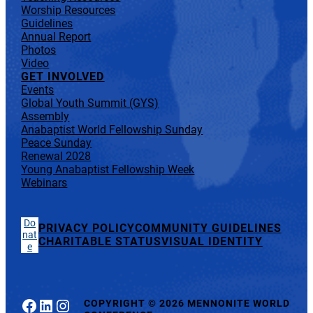
Worship Resources
Guidelines
Annual Report
Photos
Video
GET INVOLVED
Events
Global Youth Summit (GYS)
Assembly
Anabaptist World Fellowship Sunday
Peace Sunday
Renewal 2028
Young Anabaptist Fellowship Week
Webinars
Do
PRIVACY POLICY
COMMUNITY GUIDELINES
nat
CHARITABLE STATUS
VISUAL IDENTITY
e
Facebook
LinkedIn
Instagram
COPYRIGHT
©
2026 MENNONITE WORLD