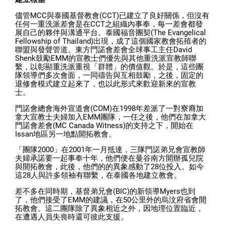
儘管MCC與泰國基督教會(CCT)已建立了良好關係，但沒有
任何一重洗派差會是在CCT之組織內事奉，每一差會都發
展自己的夥伴與溝通平台。泰國福音團契(The Evangelical
Fellowship of Thailand)出現，成了這個國家教會拓殖者的
聯盟與發聲管道。東方門諾會差會全球事工主任David
Shenk鼓勵EMM的宣教士們優先與其他重洗派宣教師聯
繫，以彰顯重洗派重視「群體」的價值觀。於是，這些團
隊領導們多次會面，一同禱告與互相鼓勵，之後，固定的
退修會模式建立起來了，也以此形式來歡迎新來的宣教
士。
門諾會總會海外宣道會(COM)在1998年差派了一對寮裔加
拿大宣教士夫婦加入EMM團隊，一任之後，他們在加拿大
門諾會差會(MC Canada Witness)的支持之下，開始在
Issan地區另一地點開拓教會。
「團隊2000」在2001年一月抵達，三隊門諾弟兄會宣教師
夫婦承諾要一起事奉十年，他們便在曼谷南方開辦孤兒院
與開拓教會，此後，他們的的異象感動了28位投入。如今
這28人與許多領袖有聯繫，在泰國各地建立教會。
差不多在同時期，基督弟兄會(BIC)的新領導Myers也到
了，他們接受了EMM的建議，在50公里外的烏汶府省會開
拓教會。這二團隊除了異象相近之外，因地理位置臨近，
在遭遇人員失喪時還可彼此支援。