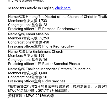
事，仍與泰國保持關聯。
To read this article in English,
click here
.
Name名稱 Hmong 7th District of the Church of Christ in Thail
Members會友人數 1,733
Congregations堂會數 23
Presiding officer主席 Pornchai Banchasawan
Name名稱 Khmu Mission
Members會友人數 39,250
Congregations堂會數 430
Presiding officer主席 Phone Keo Keovilay
Name名稱 Life Enrichment Church
Members會友人數 199
Congregations堂會數 16
Presiding officer主席 Pastor Somchai Phanta
Name名稱 Thailand Mennonite Brethren Foundation
Members會友人數 1,600
Congregations堂會數 20
Presiding officer主席 Ricky Sanchez
*執委會於2017年2月的會議中投票通過，接納為會員。人數與
MWC的名錄地圖，2017年2月6日讀取。
資料來源：MWC 2015年名錄