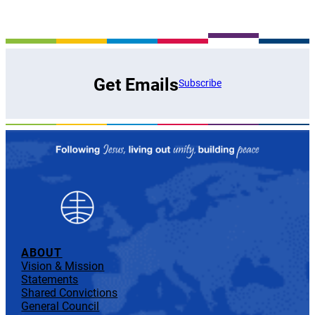
Get Emails
Subscribe
ABOUT
Vision & Mission
Statements
Shared Convictions
General Council