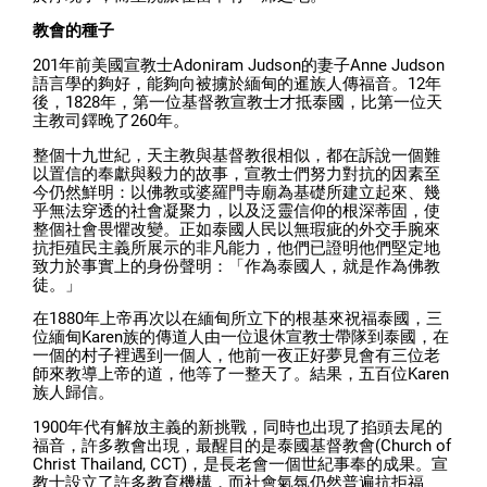
教會的種子
201年前美國宣教士Adoniram Judson的妻子Anne Judson
語言學的夠好，能夠向被擄於緬甸的暹族人傳福音。12年
後，1828年，第一位基督教宣教士才抵泰國，比第一位天
主教司鐸晚了260年。
整個十九世紀，天主教與基督教很相似，都在訴說一個難
以置信的奉獻與毅力的故事，宣教士們努力對抗的因素至
今仍然鮮明：以佛教或婆羅門寺廟為基礎所建立起來、幾
乎無法穿透的社會凝聚力，以及泛靈信仰的根深蒂固，使
整個社會畏懼改變。正如泰國人民以無瑕疵的外交手腕來
抗拒殖民主義所展示的非凡能力，他們已證明他們堅定地
致力於事實上的身份聲明：「作為泰國人，就是作為佛教
徒。」
在1880年上帝再次以在緬甸所立下的根基來祝福泰國，三
位緬甸Karen族的傳道人由一位退休宣教士帶隊到泰國，在
一個的村子裡遇到一個人，他前一夜正好夢見會有三位老
師來教導上帝的道，他等了一整天了。結果，五百位Karen
族人歸信。
1900年代有解放主義的新挑戰，同時也出現了掐頭去尾的
福音，許多教會出現，最醒目的是泰國基督教會(Church of
Christ Thailand, CCT)，是長老會一個世紀事奉的成果。宣
教士設立了許多教育機構，而社會氣氛仍然普遍抗拒福