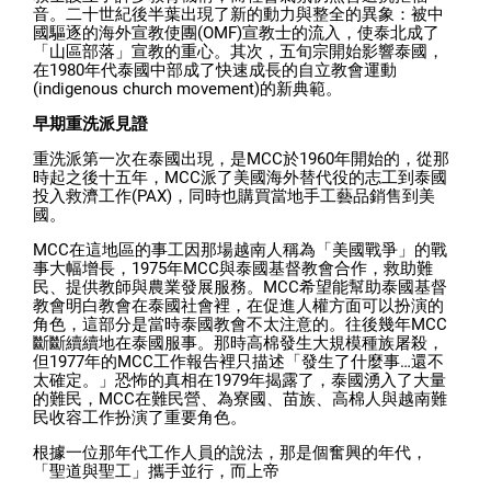
音。二十世紀後半葉出現了新的動力與整全的異象：被中
國驅逐的海外宣教使團(OMF)宣教士的流入，使泰北成了
「山區部落」宣教的重心。其次，五旬宗開始影響泰國，
在1980年代泰國中部成了快速成長的自立教會運動
(indigenous church movement)的新典範。
早期重洗派見證
重洗派第一次在泰國出現，是MCC於1960年開始的，從那
時起之後十五年，MCC派了美國海外替代役的志工到泰國
投入救濟工作(PAX)，同時也購買當地手工藝品銷售到美
國。
MCC在這地區的事工因那場越南人稱為「美國戰爭」的戰
事大幅增長，1975年MCC與泰國基督教會合作，救助難
民、提供教師與農業發展服務。MCC希望能幫助泰國基督
教會明白教會在泰國社會裡，在促進人權方面可以扮演的
角色，這部分是當時泰國教會不太注意的。往後幾年MCC
斷斷續續地在泰國服事。那時高棉發生大規模種族屠殺，
但1977年的MCC工作報告裡只描述「發生了什麼事…還不
太確定。」恐怖的真相在1979年揭露了，泰國湧入了大量
的難民，MCC在難民營、為寮國、苗族、高棉人與越南難
民收容工作扮演了重要角色。
根據一位那年代工作人員的說法，那是個奮興的年代，
「聖道與聖工」攜手並行，而上帝