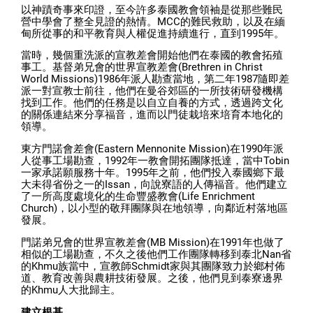
以神蹟奇事來印證，至今許多泰國教會領袖是從那些難民
營中學會了整全見證的熱情。MCC的難民救助，以及在緬
甸所從事的和平教育與人權促進持續進行，直到1995年。
當時，幾個重洗派的宣教差會開始他們在泰國的教會拓殖
事工。基督弟兄會的世界宣教差會(Brethren in Christ
World Missions)1986年派人勘查當地，第二年1987隨即差
派一對宣教士前往，他們在曼谷郊區的一所技術研發機構
找到工作。他們的任務是以自立自養的方式，透過跨文化
的關係連結來分享福音，進而以門徒栽培來培育本地化的
領導。
東方門諾會差會(Eastern Mennonite Mission)在1990年派
人從事工場勘查，1992年一教會開拓團隊抵達，當中Tobin
一家承諾願服務十年。1995年之前，他們投入泰國鄉下最
大未得省份之一的Issan，向說寮語的人傳福音。他們建立
了一所高度處境化的生命豐盛教會(Life Enrichment
Church)，以小型的敬拜團隊與在地領導，向鄰近村落地區
發展。
門諾弟兄會的世界宣教差會(MB Mission)在1991年也做了
相似的工場勘查，不久之後他們工作團隊轉移到泰北Nan省
的Khmu族當中，宣教師Schmidt家與其團隊致力於鄉村佈
道、教育改善與農耕技術發展。之後，他們見到泰寮邊界
的Khmu人大批歸主。
建立根基