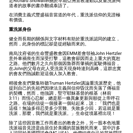
近Richard Showalter關於早期亞洲宣教運動以及重洗派殉
道者的故事的書亦翻成泰語了。
在消費主義式豐盛福音當道的年代，重洗派信仰的見證極
有價值。
重洗派身份
健全而長期的關係與文字材料有助於重洗派認同的建立，
然而，此身份的標記卻是從經驗而來的。
南烏汶府省的生命豐盛教會因EMM差會領袖John Hertzler
意外車禍喪生而深受打擊，這教會卻因而走上重大的寬恕
之路。他們數月之久向那個因魯莽而肇禍的駕駛傳福音，
在John的父母在此人受洗當天現身時達到高峰，這群忠實
的會友們熱誠歡迎這個人加入教會。
稍後會友們聚集聆聽Truman Hertzler講論重洗派歷史，他
提到自己的先祖們因律法主義與信仰昏沈而失落了傳福音
的契機，然而，他強調，堅守耶穌基督的根基（林前
3:11）而恆心忍耐，總是那一條異象更新與順從上帝呼召
之路。在場的信徒一個接著一個站起來，說：「我們也是
這樣！無論多得忍受多少苦難、失敗多少回，若這就是重
洗派，那麼，我們就是重洗派。」生命從墳墓裡出現！
除了這些因宣教工作而產出的教會之外，另一股本色地重
洗派福音見證是由居住於美國的苗族難民而來，當中許多
人認同於美國門諾會(MC USA)，他們組織自己的苗族門諾