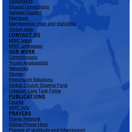
Statements
Shared Convictions
General Council
Members
Membership, map and statistics
Global map
CONTACT US
MWC team
MWC addresses
OUR WORK
Commissions
Young Anabaptists
Networks
Stories
Interchurch Relations
Global Church Sharing Fund
Creation Care Task Force
PUBLICATIONS
Courier
MWC Info
PRAYERS
Prayer Network
Online Prayer Hour
Prayers of gratitude and intercession