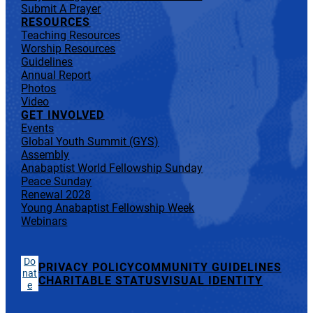
Submit A Prayer
RESOURCES
Teaching Resources
Worship Resources
Guidelines
Annual Report
Photos
Video
GET INVOLVED
Events
Global Youth Summit (GYS)
Assembly
Anabaptist World Fellowship Sunday
Peace Sunday
Renewal 2028
Young Anabaptist Fellowship Week
Webinars
Do
PRIVACY POLICY
COMMUNITY GUIDELINES
nat
CHARITABLE STATUS
VISUAL IDENTITY
e