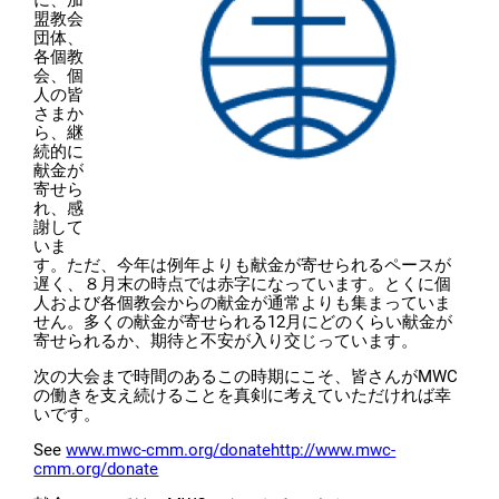
に、加
盟教会
団体、
各個教
会、個
人の皆
さまか
ら、継
続的に
献金が
寄せら
れ、感
謝して
いま
す。ただ、今年は例年よりも献金が寄せられるペースが
遅く、８月末の時点では赤字になっています。とくに個
人および各個教会からの献金が通常よりも集まっていま
せん。多くの献金が寄せられる12月にどのくらい献金が
寄せられるか、期待と不安が入り交じっています。
次の大会まで時間のあるこの時期にこそ、皆さんがMWC
の働きを支え続けることを真剣に考えていただければ幸
いです。
See
www.mwc-cmm.org/donate
http://www.mwc-
cmm.org/donate