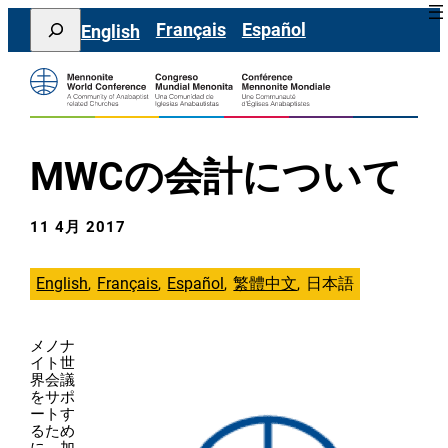
内
Search
Français
Español
English
容
を
ス
キ
ッ
プ
MWCの会計について
11 4月 2017
English
Français
Español
繁體中文
日本語
メノナ
イト世
界会議
をサポ
ートす
るため