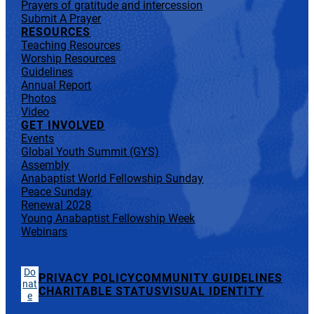
Prayers of gratitude and intercession
Submit A Prayer
RESOURCES
Teaching Resources
Worship Resources
Guidelines
Annual Report
Photos
Video
GET INVOLVED
Events
Global Youth Summit (GYS)
Assembly
Anabaptist World Fellowship Sunday
Peace Sunday
Renewal 2028
Young Anabaptist Fellowship Week
Webinars
Do
PRIVACY POLICY
COMMUNITY GUIDELINES
nat
CHARITABLE STATUS
VISUAL IDENTITY
e