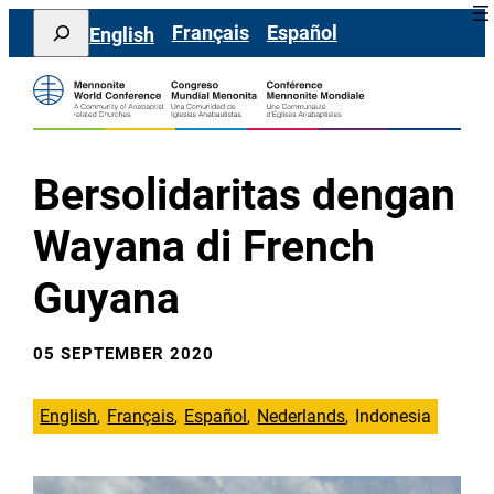
Lewati
Search
Français
Español
English
ke
konten
Bersolidaritas dengan
Wayana di French
Guyana
05 SEPTEMBER 2020
English
Français
Español
Nederlands
Indonesia