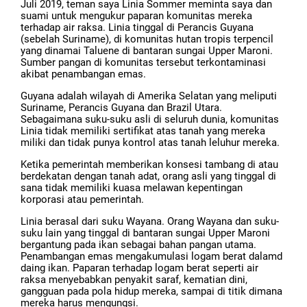
Juli 2019, teman saya Linia Sommer meminta saya dan
suami untuk mengukur paparan komunitas mereka
terhadap air raksa. Linia tinggal di Perancis Guyana
(sebelah Suriname), di komunitas hutan tropis terpencil
yang dinamai Taluene di bantaran sungai Upper Maroni.
Sumber pangan di komunitas tersebut terkontaminasi
akibat penambangan emas.
Guyana adalah wilayah di Amerika Selatan yang meliputi
Suriname, Perancis Guyana dan Brazil Utara.
Sebagaimana suku-suku asli di seluruh dunia, komunitas
Linia tidak memiliki sertifikat atas tanah yang mereka
miliki dan tidak punya kontrol atas tanah leluhur mereka.
Ketika pemerintah memberikan konsesi tambang di atau
berdekatan dengan tanah adat, orang asli yang tinggal di
sana tidak memiliki kuasa melawan kepentingan
korporasi atau pemerintah.
Linia berasal dari suku Wayana. Orang Wayana dan suku-
suku lain yang tinggal di bantaran sungai Upper Maroni
bergantung pada ikan sebagai bahan pangan utama.
Penambangan emas mengakumulasi logam berat dalamd
daing ikan. Paparan terhadap logam berat seperti air
raksa menyebabkan penyakit saraf, kematian dini,
gangguan pada pola hidup mereka, sampai di titik dimana
mereka harus mengungsi.