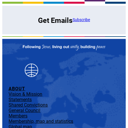
Get Emails
Subscribe
ABOUT
Vision & Mission
Statements
Shared Convictions
General Council
Members
Membership, map and statistics
Global map