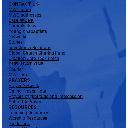
CONTACT US
MWC team
MWC addresses
OUR WORK
Commissions
Young Anabaptists
Networks
Stories
Interchurch Relations
Global Church Sharing Fund
Creation Care Task Force
PUBLICATIONS
Courier
MWC Info
PRAYERS
Prayer Network
Online Prayer Hour
Prayers of gratitude and intercession
Submit A Prayer
RESOURCES
Teaching Resources
Worship Resources
Guidelines