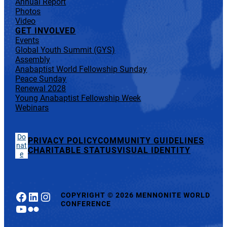
Annual Report
Photos
Video
GET INVOLVED
Events
Global Youth Summit (GYS)
Assembly
Anabaptist World Fellowship Sunday
Peace Sunday
Renewal 2028
Young Anabaptist Fellowship Week
Webinars
Do
PRIVACY POLICY
COMMUNITY GUIDELINES
nat
CHARITABLE STATUS
VISUAL IDENTITY
e
Facebook
LinkedIn
Instagram
COPYRIGHT
©
2026 MENNONITE WORLD
CONFERENCE
YouTube
Flickr