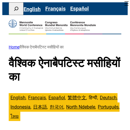
सामग्री
Search
Français
Español
English
पर
जाएं
Home
वैश्विक ऐनाबैपटिस्ट मसीहियों का
वैश्विक ऐनाबैपटिस्ट मसीहियों
का
English
Français
Español
繁體中文
हिन्दी
Deutsch
Indonesia
日本語
한국어
North Ndebele
Português
ไทย