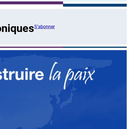
oniques
S’abonner