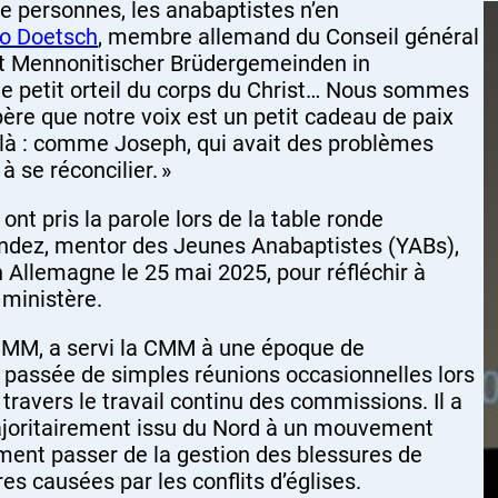
lle personnes, les anabaptistes n’en
o Doetsch
, membre allemand du Conseil général
t Mennonitischer Brüdergemeinden in
 petit orteil du corps du Christ… Nous sommes
ère que notre voix est un petit cadeau de paix
là : comme Joseph, qui avait des problèmes
à se réconcilier. »
ont pris la parole lors de la table ronde
ndez, mentor des Jeunes Anabaptistes (YABs),
 Allemagne le 25 mai 2025, pour réfléchir à
 ministère.
 CMM, a servi la CMM à une époque de
passée de simples réunions occasionnelles lors
ravers le travail continu des commissions. Il a
joritairement issu du Nord à un mouvement
ement passer de la gestion des blessures de
res causées par les conflits d’églises.