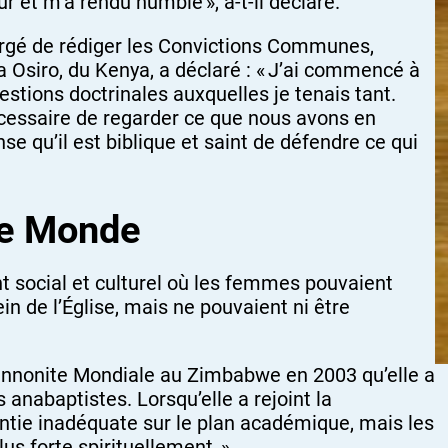
 et m’a rendu humble », a-t-il déclaré.
hargé de rédiger les Convictions Communes,
 Osiro, du Kenya, a déclaré : « J’ai commencé à
stions doctrinales auxquelles je tenais tant.
 nécessaire de regarder ce que nous avons en
 qu’il est biblique et saint de défendre ce qui
Le Monde
 social et culturel où les femmes pouvaient
 de l’Église, mais ne pouvaient ni être
ennonite Mondiale au Zimbabwe en 2003 qu’elle a
 anabaptistes. Lorsqu’elle a rejoint la
ntie inadéquate sur le plan académique, mais les
us forte spirituellement. »