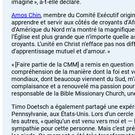
imaginé », a-t-elle déclaré.
Amos Chin
, membre du Comité Exécutif origin
apprendre et servir aux côtés de croyants d’Afr
d’Amérique du Nord m’a montré la magnifique d
l’Église est plus grande que n’importe quelle
croyants. L’unité en Christ n’efface pas nos d
d’apprentissage mutuel et d’amour. »
« [Faire partie de la CMM] a remis en question
compréhension de la manière dont la foi est 
mondiaux, dont beaucoup viennent du Sud, m
complaisance et a renouvelé ma passion pour l
responsable de la Bible Missionary Church, u
Timo Doetsch a également partagé une expérie
Pennsylvanie, aux États-Unis. Lors d’un cercle 
les autres, « quelqu’un est venu vers moi et —
sympathie pour cette personne. Mais c’est pr