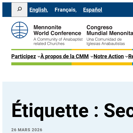
Aller
Search
English
Français
Español
au
contenu
Participez
À propos de la CMM
Notre Action
Re
Étiquette :
Sec
26 MARS 2026