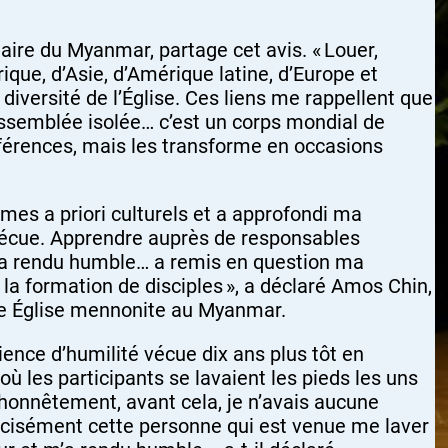
aire du Myanmar, partage cet avis. « Louer,
ique, d’Asie, d’Amérique latine, d’Europe et
iversité de l’Église. Ces liens me rappellent que
 assemblée isolée… c’est un corps mondial de
ifférences, mais les transforme en occasions
 mes a priori culturels et a approfondi ma
vécue. Apprendre auprès de responsables
’a rendu humble… a remis en question ma
a formation de disciples », a déclaré Amos Chin,
ne Église mennonite au Myanmar.
nce d’humilité vécue dix ans plus tôt en
où les participants se lavaient les pieds les uns
 honnêtement, avant cela, je n’avais aucune
écisément cette personne qui est venue me laver