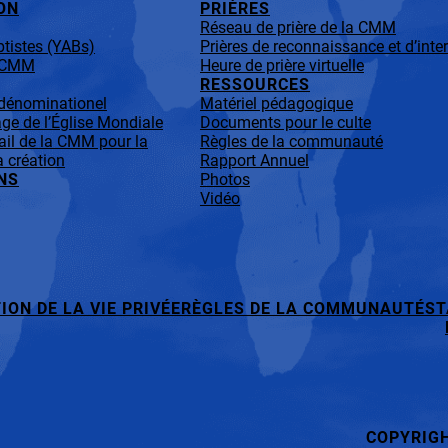
ON
PRIÈRES
Réseau de prière de la CMM
tistes (YABs)
Prières de reconnaissance et d’inte
a CMM
Heure de prière virtuelle
RESSOURCES
-dénominationel
Matériel pédagogique
ge de l’Église Mondiale
Documents pour le culte
ail de la CMM pour la
Règles de la communauté
a création
Rapport Annuel
NS
Photos
Vidéo
ION DE LA VIE PRIVÉE
RÈGLES DE LA COMMUNAUTÉ
ST
COPYRIG