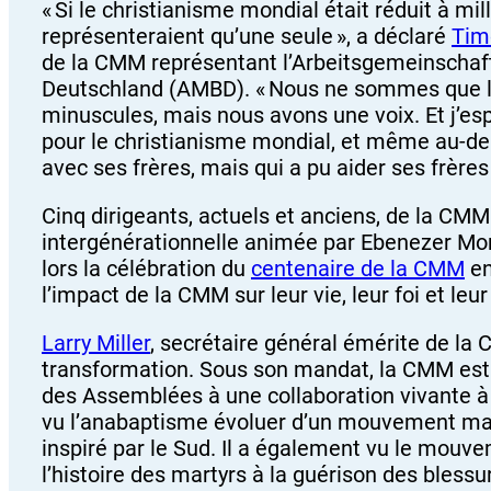
« Si le christianisme mondial était réduit à mi
représenteraient qu’une seule », a déclaré
Tim
de la CMM représentant l’Arbeitsgemeinschaf
Deutschland (AMBD). « Nous ne sommes que le
minuscules, mais nous avons une voix. Et j’esp
pour le christianisme mondial, et même au-de
avec ses frères, mais qui a pu aider ses frères 
Cinq dirigeants, actuels et anciens, de la CMM 
intergénérationnelle animée par Ebenezer Mo
lors la célébration du
centenaire de la CMM
en
l’impact de la CMM sur leur vie, leur foi et leur
Larry Miller
, secrétaire général émérite de la
transformation. Sous son mandat, la CMM est 
des Assemblées à une collaboration vivante à t
vu l’anabaptisme évoluer d’un mouvement ma
inspiré par le Sud. Il a également vu le mouv
l’histoire des martyrs à la guérison des blessu