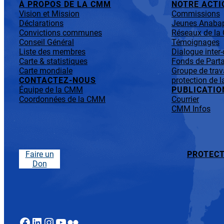
À PROPOS DE LA CMM
NOTRE ACTI
Vision et Mission
Commissions
Déclarations
Jeunes Anabap
Convictions communes
Réseaux de l
Conseil Général
Témoignages
Liste des membres
Dialogue inter
Carte & statistiques
Fonds de Parta
Carte mondiale
Groupe de trav
CONTACTEZ-NOUS
protection de l
Équipe de la CMM
PUBLICATIO
Coordonnées de la CMM
Courrier
CMM Infos
Faire un
PROTECT
Don
Facebook
LinkedIn
Instagram
YouTube
Flickr