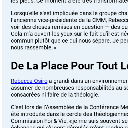
les pieds. Ce moment a été très transformateur
Lorsqu’elle s’est impliquée dans le groupe c
l’ancienne vice-présidente de la CMM, Rebecca
voir des choses remises en question — des que
Cela m’a ouvert les yeux sur le fait qu’il est
commun plutôt que ce qui nous sépare. Je pense
nous rassemble. »
De La Place Pour Tout 
Rebecca Osiro
a grandi dans un environnement
assumer de nombreuses responsabilités au sein
consacrées ni faire de la théologie.
C’est lors de l’Assemblée de la Conférence M
été introduite dans le cercle des théologiennes
Commission Foi & Vie, « je me suis souvent se
échanges qui s’y sont déroulés m’ont rendue pl