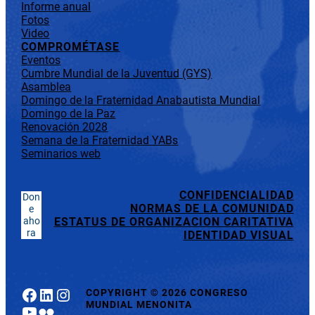
Informe anual
Fotos
Video
COMPROMÉTASE
Eventos
Cumbre Mundial de la Juventud (GYS)
Asamblea
Domingo de la Fraternidad Anabautista Mundial
Domingo de la Paz
Renovación 2028
Semana de la Fraternidad YABs
Seminarios web
CONFIDENCIALIDAD
Don
NORMAS DE LA COMUNIDAD
e
aho
ESTATUS DE ORGANIZACION CARITATIVA
ra
IDENTIDAD VISUAL
Facebook
LinkedIn
Instagram
COPYRIGHT
©
2026 CONGRESO
MUNDIAL MENONITA
YouTube
Flickr