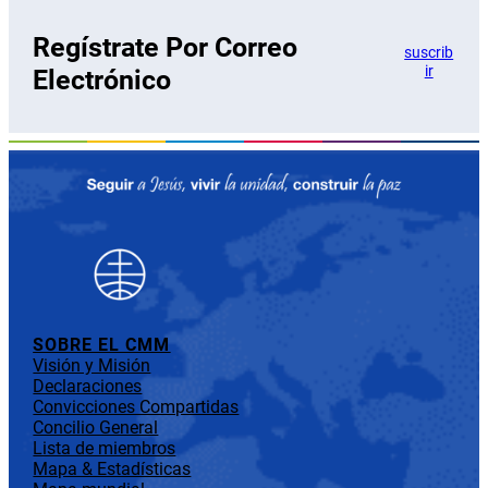
Regístrate Por Correo
suscrib
ir
Electrónico
SOBRE EL CMM
Visión y Misión
Declaraciones
Convicciones Compartidas
Concilio General
Lista de miembros
Mapa & Estadísticas