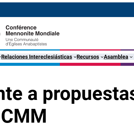
Relaciones Intereclesiásticas
Recursos
Asamblea
te a propuestas
l CMM