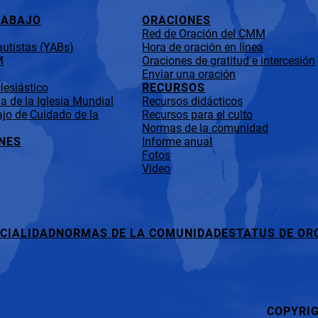
RABAJO
ORACIONES
Red de Oración del CMM
utistas (YABs)
Hora de oración en línea
M
Oraciones de gratitud e intercesión
Enviar una oración
lesiástico
RECURSOS
 de la Iglesia Mundial
Recursos didácticos
jo de Cuidado de la
Recursos para el culto
Normas de la comunidad
NES
Informe anual
Fotos
Video
CIALIDAD
NORMAS DE LA COMUNIDAD
ESTATUS DE OR
COPYRI