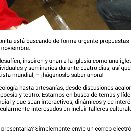
ita está buscando de forma urgente propuestas pa
e noviembre.
afíen, inspiren y unan a la iglesia como una igles
dividuales y seminarios durante cuatro días, así qu
tista mundial, – ¡háganoslo saber ahora!
logía hasta artesanías, desde discusiones acalor
poesía y teatro. Estamos en busca de temas y lídere
ndial y que sean interactivos, dinámicos y de inte
icularmente interesados en incluir talleres cultural
e presentarla? Simplemente envíe un correo electr