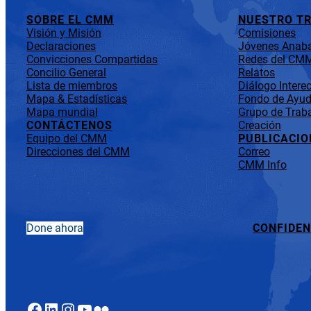
SOBRE EL CMM
NUESTRO T
Visión y Misión
Comisiones
Declaraciones
Jóvenes Anaba
Convicciones Compartidas
Redes del CM
Concilio General
Relatos
Lista de miembros
Diálogo Interec
Mapa & Estadísticas
Fondo de Ayuda
Mapa mundial
Grupo de Traba
CONTÁCTENOS
Creación
Equipo del CMM
PUBLICACIO
Direcciones del CMM
Correo
CMM Info
Done ahora
CONFIDEN
Facebook
LinkedIn
Instagram
YouTube
Flickr