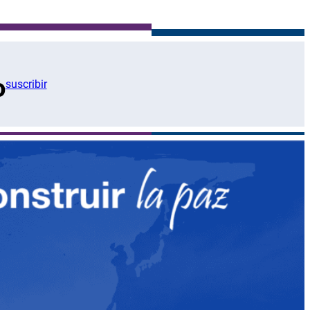
o
suscribir