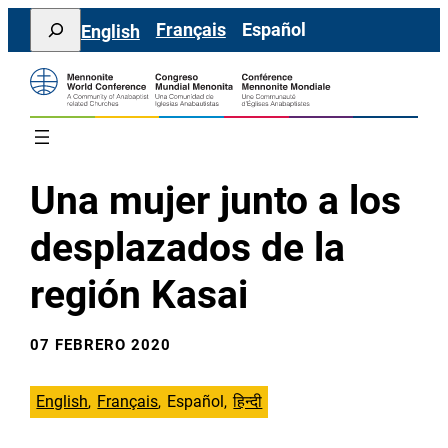
Saltar
Search
Français
Español
English
al
contenido
Una mujer junto a los
desplazados de la
región Kasai
07 FEBRERO 2020
English
Français
Español
हिन्दी