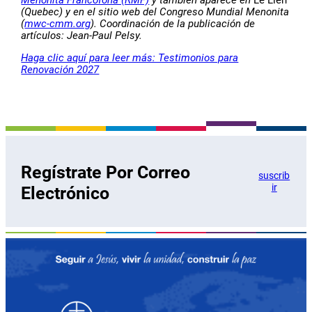
Menonita Francófona (RMF)
y también aparece en
Le Lien
(Quebec) y en el sitio web del Congreso Mundial Menonita
(
mwc-cmm.org
). Coordinación de la publicación de
artículos: Jean-Paul Pelsy.
Haga clic aquí para leer más: Testimonios para
Renovación 2027
Regístrate Por Correo
suscrib
ir
Electrónico