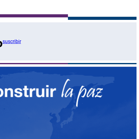
o
suscribir