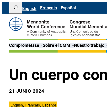
Saltar
Search
Français
Español
English
al
contenido
Comprométase
Sobre el CMM
Nuestro trabajo
Un cuerpo co
21 JUNIO 2024
English
Français
Español