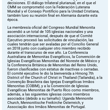
decisiones. El diálogo trilateral plurianual, en el que el
CMM se comprometió con la Federación Luterana
Mundial y el Consejo Pontificio para la Unidad Cristiana,
también tuvo su reunión final en Alemania durante esta
época.
La membresía oficial del Congreso Mundial Menonita
ascendió a un total de 105 iglesias nacionales y una
asociación internacional, después de que el Comité
Ejecutivo procesó las solicitudes de vinculación, las
cuales tendrán que ser avaladas por el Concilio General
en 2018 junto con cualquier otro miembro recibido
durante el transcurso de ese año. La Conferencia
Australiana de Menonitas Evangélicos, la Convención de
Iglesias Evangélicas Menonitas del Noreste de México y
la Conferencia Británica de Menonitas del Reino Unido,
fueron clasificadas con estatus de inactivas o cerradas.
El comité ejecutivo le dio la bienvenida a Hmong 7th
District of the Church of Christ in Thailand (Tailandia), a la
Convenção Brasileira das Igrejas Evangélicas Irmãos
Menonitas (COBIM), y a la Convención de Iglesias
Evangélicas Menonitas de Puerto Rico como miembros,
además, a las siguientes iglesias como miembros
asociados (debido a su tamaño): Uganda Mennonite
Church, Mennonitische Freikirche Österreich, y
Associação dos Irmãos Menonitas de Portugal.