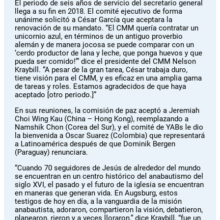
El periodo de seis años de servicio del secretario general
llega a su fin en 2018. El comité ejecutivo de forma
unánime solicitó a César García que aceptara la
renovación de su mandato. “El CMM quería contratar un
unicornio azul, en términos de un antiguo proverbio
alemán y de manera jocosa se puede comparar con un
‘cerdo productor de lana y leche, que ponga huevos y que
pueda ser comido!’” dice el presidente del CMM Nelson
Kraybill. “A pesar de la gran tarea, César trabaja duro,
tiene visión para el CMM, y es eficaz en una amplia gama
de tareas y roles. Estamos agradecidos de que haya
aceptado [otro periodo.]”
En sus reuniones, la comisión de paz aceptó a Jeremiah
Choi Wing Kau (China – Hong Kong), reemplazando a
Namshik Chon (Corea del Sur), y el comité de YABs le dio
la bienvenida a Oscar Suarez (Colombia) que representará
a Latinoamérica después de que Dominik Bergen
(Paraguay) renunciara.
“Cuando 70 seguidores de Jesús de alrededor del mundo
se encuentran en un centro histórico del anabautismo del
siglo XVI, el pasado y el futuro de la iglesia se encuentran
en maneras que generan vida. En Augsburg, estos
testigos de hoy en día, a la vanguardia de la misión
anabautista, adoraron, compartieron la visión, debatieron,
planearon, rieron y a veces lloraron,” dice Kraybill, “fue un