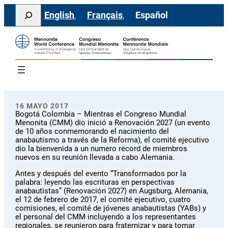
Saltar
Search
English
Français
Español
al
contenido
16 MAYO 2017
Bogotá Colombia – Mientras el Congreso Mundial
Menonita (CMM) dio inició a Renovación 2027 (un evento
de 10 años conmemorando el nacimiento del
anabautismo a través de la Reforma), el comité ejecutivo
dio la bienvenida a un numero record de miembros
nuevos en su reunión llevada a cabo Alemania.
Antes y después del evento “Transformados por la
palabra: leyendo las escrituras en perspectivas
anabautistas” (Renovación 2027) en Augsburg, Alemania,
el 12 de febrero de 2017, el comité ejecutivo, cuatro
comisiones, el comité de jóvenes anabautistas (YABs) y
el personal del CMM incluyendo a los representantes
regionales, se reunieron para fraternizar y para tomar