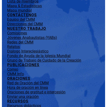
Lista de miembros
Mapa & Estadísticas
Mapa mundial
CONTÁCTENOS
Equipo del CMM
Direcciones del CMM
NUESTRO TRABAJO
Comisiones
Jóvenes Anabautistas (YABs)
Redes del CMM
Relatos
Diálogo Intereclesiástico
Fondo de Ayuda de la Iglesia Mundial
Grupo de Trabajo de Cuidado de la Creación
PUBLICACIONES
Correo
CMM Info
ORACIONES
Red de Oración del CMM
Hora de oración en línea
Oraciones de gratitud e intercesión
Enviar una oración
RECURSOS
Recursos didácticos