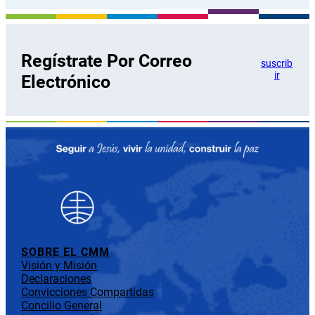
Regístrate Por Correo
suscrib
ir
Electrónico
SOBRE EL CMM
Visión y Misión
Declaraciones
Convicciones Compartidas
Concilio General