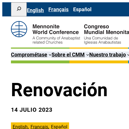
Saltar
Search
Français
Español
English
al
contenido
Comprométase
Sobre el CMM
Nuestro trabajo
Renovación
14 JULIO 2023
English
Français
Español