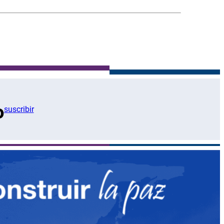
o
suscribir