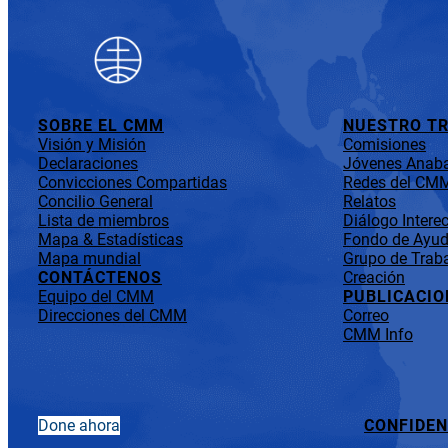
SOBRE EL CMM
NUESTRO T
Visión y Misión
Comisiones
Declaraciones
Jóvenes Anaba
Convicciones Compartidas
Redes del CM
Concilio General
Relatos
Lista de miembros
Diálogo Interec
Mapa & Estadísticas
Fondo de Ayuda
Mapa mundial
Grupo de Traba
CONTÁCTENOS
Creación
Equipo del CMM
PUBLICACIO
Direcciones del CMM
Correo
CMM Info
Done ahora
CONFIDEN