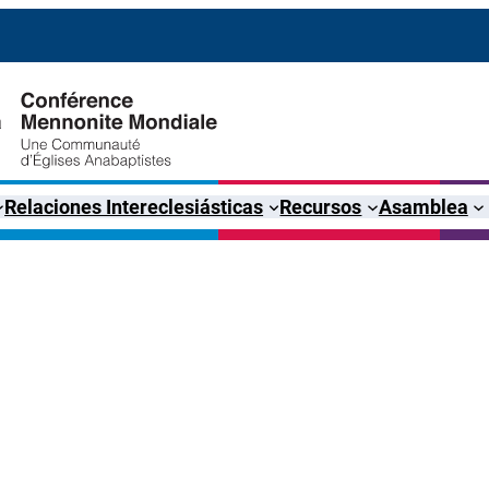
Relaciones Intereclesiásticas
Recursos
Asamblea