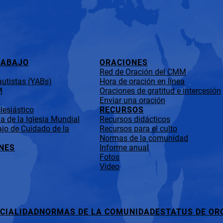
RABAJO
ORACIONES
Red de Oración del CMM
utistas (YABs)
Hora de oración en línea
M
Oraciones de gratitud e intercesión
Enviar una oración
lesiástico
RECURSOS
 de la Iglesia Mundial
Recursos didácticos
jo de Cuidado de la
Recursos para el culto
Normas de la comunidad
NES
Informe anual
Fotos
Video
CIALIDAD
NORMAS DE LA COMUNIDAD
ESTATUS DE OR