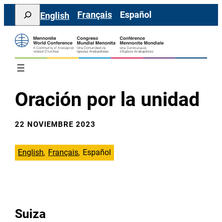
Saltar
Search
Français
Español
English
al
contenido
Oración por la unidad
22 NOVIEMBRE 2023
English
Français
Español
Suiza