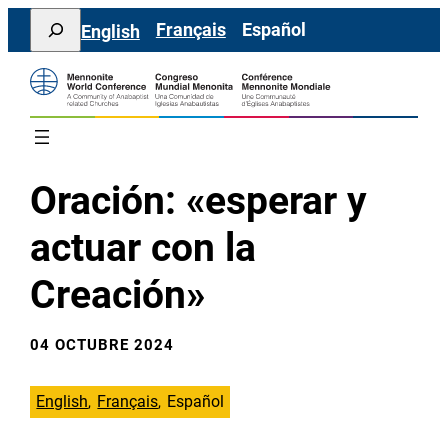
Saltar
Search
Français
Español
English
al
contenido
Oración: «esperar y
actuar con la
Creación»
04 OCTUBRE 2024
English
Français
Español