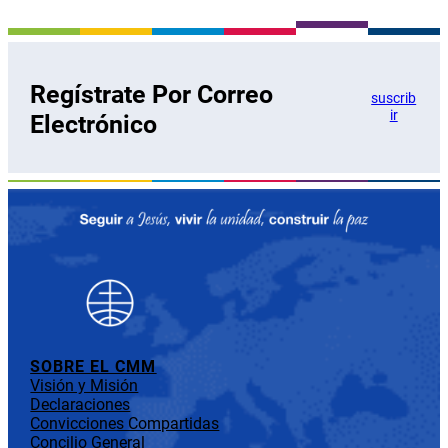
Regístrate Por Correo
suscrib
ir
Electrónico
SOBRE EL CMM
Visión y Misión
Declaraciones
Convicciones Compartidas
Concilio General