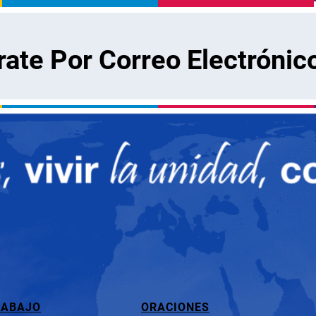
rate Por Correo Electrónic
RABAJO
ORACIONES