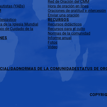
Red de Oración del CMM
utistas (YABs)
Hora de oración en línea
M
Oraciones de gratitud e intercesión
Enviar una oración
lesiástico
RECURSOS
 de la Iglesia Mundial
Recursos didácticos
jo de Cuidado de la
Recursos para el culto
Normas de la comunidad
NES
Informe anual
Fotos
Video
CIALIDAD
NORMAS DE LA COMUNIDAD
ESTATUS DE OR
COPYRI