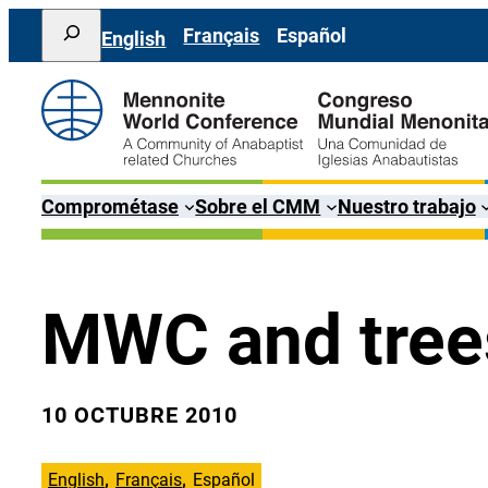
Saltar
Search
Français
Español
English
al
contenido
Comprométase
Sobre el CMM
Nuestro trabajo
MWC and tree
10 OCTUBRE 2010
English
Français
Español