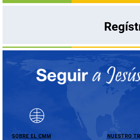
Regíst
SOBRE EL CMM
NUESTRO T