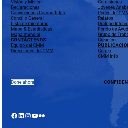
Visión y Misión
Comisiones
Declaraciones
Jóvenes Anaba
Convicciones Compartidas
Redes del CM
Concilio General
Relatos
Lista de miembros
Diálogo Interec
Mapa & Estadísticas
Fondo de Ayuda
Mapa mundial
Grupo de Traba
CONTÁCTENOS
Creación
Equipo del CMM
PUBLICACIO
Direcciones del CMM
Correo
CMM Info
Done ahora
CONFIDEN
Facebook
LinkedIn
Instagram
YouTube
Flickr