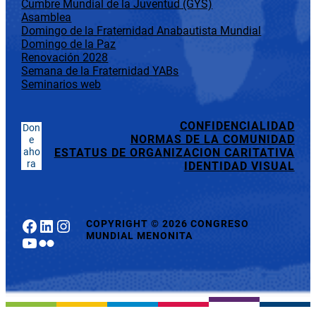
Cumbre Mundial de la Juventud (GYS)
Asamblea
Domingo de la Fraternidad Anabautista Mundial
Domingo de la Paz
Renovación 2028
Semana de la Fraternidad YABs
Seminarios web
CONFIDENCIALIDAD
Don
NORMAS DE LA COMUNIDAD
e
aho
ESTATUS DE ORGANIZACION CARITATIVA
ra
IDENTIDAD VISUAL
Facebook
LinkedIn
Instagram
COPYRIGHT
©
2026 CONGRESO
MUNDIAL MENONITA
YouTube
Flickr