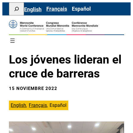
Saltar
Search
Français
Español
English
al
contenido
Los jóvenes lideran el
cruce de barreras
15 NOVIEMBRE 2022
English
Français
Español