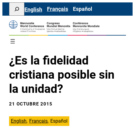
Saltar
Search
Français
Español
English
al
contenido
¿Es la fidelidad
cristiana posible sin
la unidad?
21 OCTUBRE 2015
English
Français
Español