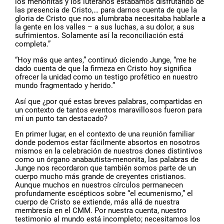
los menonitas y los luteranos estábamos disfrutando de
las presencia de Cristo,… para darnos cuenta de que la
gloria de Cristo que nos alumbraba necesitaba hablarle a
la gente en los valles – a sus luchas, a su dolor, a sus
sufrimientos. Solamente así la reconciliación está
completa.”
“Hoy más que antes,” continuó diciendo Junge, “me he
dado cuenta de que la firmeza en Cristo hoy significa
ofrecer la unidad como un testigo profético en nuestro
mundo fragmentado y herido.”
Así que ¿por qué estas breves palabras, compartidas en
un contexto de tantos eventos maravillosos fueron para
mí un punto tan destacado?
En primer lugar, en el contexto de una reunión familiar
donde podemos estar fácilmente absortos en nosotros
mismos en la celebración de nuestros dones distintivos
como un órgano anabautista-menonita, las palabras de
Junge nos recordaron que también somos parte de un
cuerpo mucho más grande de creyentes cristianos.
Aunque muchos en nuestros círculos permanecen
profundamente escépticos sobre “el ecumenismo,” el
cuerpo de Cristo se extiende, más allá de nuestra
membresía en el CMM. Por nuestra cuenta, nuestro
testimonio al mundo está incompleto; necesitamos los