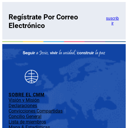
Regístrate Por Correo
suscrib
ir
Electrónico
SOBRE EL CMM
Visión y Misión
Declaraciones
Convicciones Compartidas
Concilio General
Lista de miembros
Mapa & Estadísticas