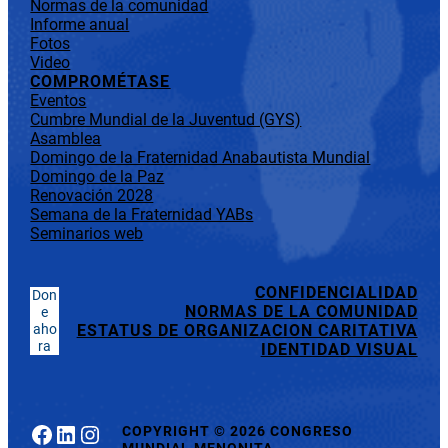
Normas de la comunidad
Informe anual
Fotos
Video
COMPROMÉTASE
Eventos
Cumbre Mundial de la Juventud (GYS)
Asamblea
Domingo de la Fraternidad Anabautista Mundial
Domingo de la Paz
Renovación 2028
Semana de la Fraternidad YABs
Seminarios web
CONFIDENCIALIDAD
Don
NORMAS DE LA COMUNIDAD
e
aho
ESTATUS DE ORGANIZACION CARITATIVA
ra
IDENTIDAD VISUAL
Facebook
LinkedIn
Instagram
COPYRIGHT
©
2026 CONGRESO