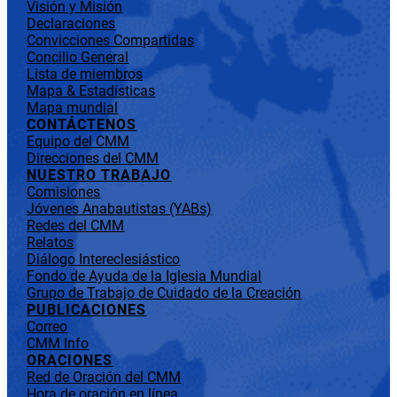
Visión y Misión
Declaraciones
Convicciones Compartidas
Concilio General
Lista de miembros
Mapa & Estadísticas
Mapa mundial
CONTÁCTENOS
Equipo del CMM
Direcciones del CMM
NUESTRO TRABAJO
Comisiones
Jóvenes Anabautistas (YABs)
Redes del CMM
Relatos
Diálogo Intereclesiástico
Fondo de Ayuda de la Iglesia Mundial
Grupo de Trabajo de Cuidado de la Creación
PUBLICACIONES
Correo
CMM Info
ORACIONES
Red de Oración del CMM
Hora de oración en línea