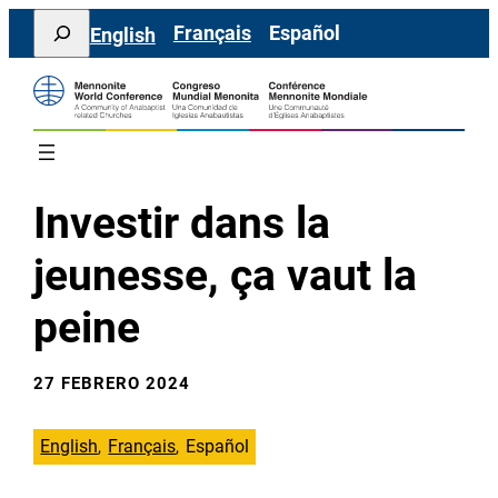
Saltar
Search
Français
Español
English
al
contenido
Investir dans la
jeunesse, ça vaut la
peine
27 FEBRERO 2024
English
Français
Español