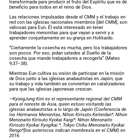
transformada para producir el fruto del Espíritu que es de
beneficio para todos en el reino de Dios.
Las relaciones impulsadas desde el CMM y el trabajo en
red con las iglesias nacionales miembros [del CMM], son
valiosas para Eun. Él está interesado en tener
trabajadores menonitas para que vayan a servir y a
aprender conjuntamente en su granja en Hokkaido.
“Ciertamente la cosecha es mucha, pero los trabajadores
son pocos. Por eso, pidan ustedes al Dueño de la
cosecha que mande trabajadores a recogerla” (Mateo
9,37–38).
Mientras Eun cultiva su visión de participar en la misión
de Dios junto a las iglesias anabautistas en Japón, que
su trabajo y vida también se conviertan en catalizadores
para que las iglesias japonesas crezcan.
—KyongJung Kim es el representante regional del CMM
para el noreste de Asia, quien estuvo visitando las
iglesias anabautistas a lo largo de Japón (Conferencia de
los Hermanos Menonitas, Nihon Kirisuto Keiteidan*, Nihon
Menonaito Kirisuto Kyokai Kaigi*, Nihon Menonaito
Kirisuto Kyokai Kyogikai *, Tokyo Chiku Menonaito Kyokai
Rengo*[los asteriscos indican membresía en el CMM) en
2016.