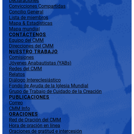
Declaraciones
Convicciones Compartidas
Concilio General
Lista de miembros
Mapa & Estadísticas
Mapa mundial
CONTÁCTENOS
Equipo del CMM
Direcciones del CMM
NUESTRO TRABAJO
Comisiones
Jóvenes Anabautistas (YABs)
Redes del CMM
Relatos
Diálogo Intereclesiástico
Fondo de Ayuda de la Iglesia Mundial
Grupo de Trabajo de Cuidado de la Creación
PUBLICACIONES
Correo
CMM Info
ORACIONES
Red de Oración del CMM
Hora de oración en línea
Oraciones de gratitud e intercesión