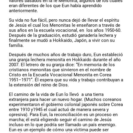
valores basados en la fe Menonita, algunos de los cuales
eran diferentes de los que Eun había aprendido
anteriormente.
Su vida no fue fácil, pero nunca dejó de llevar el espíritu
de Jesús el cual los Menonitas le enseñaron a través de
sus años en la escuela vocacional, en los años 1950-60.
Después de la graduación, estudió ganadería lechera y
finalmente se mudó a Hokkaido, Japón, a vivir con su
familia.
Después de muchos años de trabajo duro, Eun estableció
una granja lechera menonita en Hokkaido durante el año
2007. El letrero de su granja dice: “En memoria de los
cristianos menonitas que sirvieron en el nombre de
Cristo en la Escuela Vocacional Menonita en Corea
1951–1971”. Él espera que su vida y trabajo contribuyan a
la extensión del reino de Dios.
El camino de la vida de Eun lo llevó a una tierra
extranjera para hacer un nuevo hogar. (Muchos coreanos
experimentaron el gobierno colonial japonés sobre Corea
entre 1910 y1945 el cual actuó de manera severa y
opresiva). Para Eun, la reconciliación es un proceso en
marcha; él está eligiendo seguir el camino de Jesús
incluso en lo que podría ser llamado un país enemigo.
Eun es un ejemplo de cómo una víctima puede ser