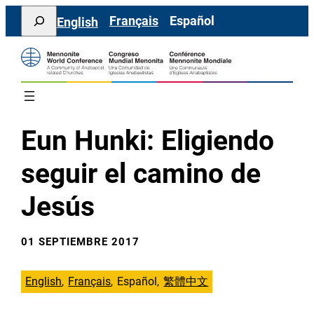
Saltar
Search
Français
Español
English
al
contenido
Eun Hunki: Eligiendo
seguir el camino de
Jesús
01 SEPTIEMBRE 2017
English
Français
Español
繁體中文