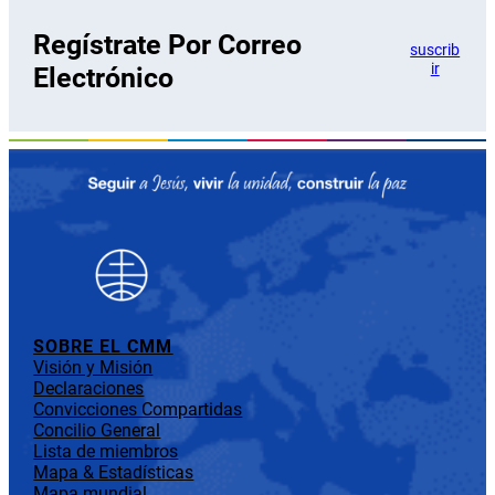
Regístrate Por Correo
suscrib
ir
Electrónico
SOBRE EL CMM
Visión y Misión
Declaraciones
Convicciones Compartidas
Concilio General
Lista de miembros
Mapa & Estadísticas
Mapa mundial