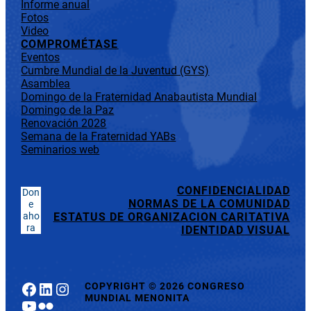
Informe anual
Fotos
Video
COMPROMÉTASE
Eventos
Cumbre Mundial de la Juventud (GYS)
Asamblea
Domingo de la Fraternidad Anabautista Mundial
Domingo de la Paz
Renovación 2028
Semana de la Fraternidad YABs
Seminarios web
CONFIDENCIALIDAD
Don
NORMAS DE LA COMUNIDAD
e
aho
ESTATUS DE ORGANIZACION CARITATIVA
ra
IDENTIDAD VISUAL
Facebook
LinkedIn
Instagram
COPYRIGHT
©
2026 CONGRESO
MUNDIAL MENONITA
YouTube
Flickr