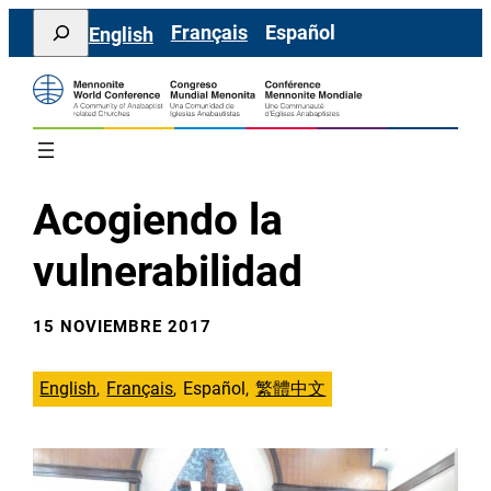
Saltar
Search
Français
Español
English
al
contenido
Acogiendo la
vulnerabilidad
15 NOVIEMBRE 2017
English
Français
Español
繁體中文