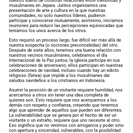
nuestro sueño de construir relaciones entre menonitas y
musulmanes en Jepara. Juntos organizamos una
presentación de arte y cultura en la que nuestras
comunidades, no solo nuestros líderes, pudieron
participar y conocerse mutuamente, asimismo, iniciamos
reuniones para reducir las percepciones equivocadas que
teníamos los unos acerca de los otros.
Esto requirió un proceso largo, fue difícil ver más allá de
nuestra sospecha (o nociones preconcebidas) del otro.
Después de siete años, tenemos una buena relación con
nuestros vecinos musulmanes, celebramos el día
Internacional de la Paz juntos; la iglesia participa en sus
celebraciones de aniversario; ellos participan en nuestras
celebraciones de navidad, incluso cuando hay un edicto
religioso (
fatwa)
que impide a los musulmanes dar
saludos navideños a los cristianos en Indonesia.
Asumir la posición de un visitante requiere humildad, nos
acercamos a otros sin tener una idea completa de
quienes son. Esto requiere que nos acerquemos a los
demás con respeto y confianza, creyendo que tenemos
algo que aprender de aquellos que pueden ser diferentes.
La vulnerabilidad que se genera por el hecho de ser un
visitante o un extraño, requiere que uno necesite al otro.
Eso significa que no venimos con arrogancia y poder sino
con apertura y sinceridad, vulnerables, con la posibilidad