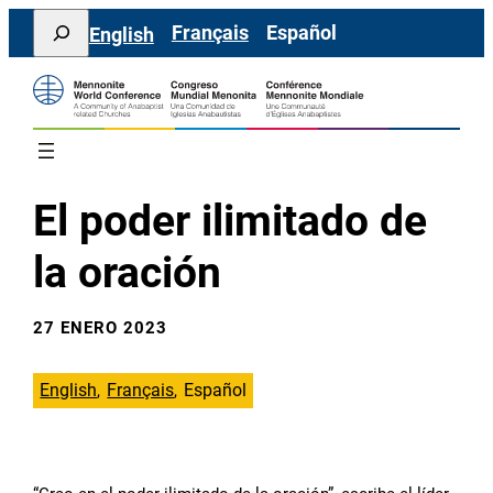
Saltar
Search
Français
Español
English
al
contenido
El poder ilimitado de
la oración
27 ENERO 2023
English
Français
Español