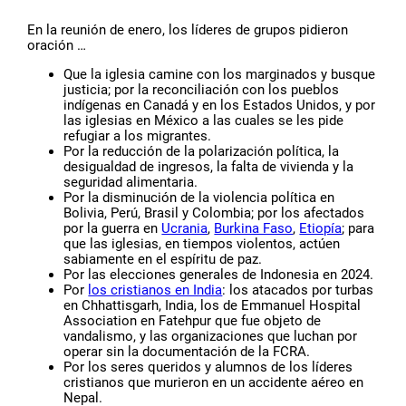
En la reunión de enero, los líderes de grupos pidieron
oración …
Que la iglesia camine con los marginados y busque
justicia; por la reconciliación con los pueblos
indígenas en Canadá y en los Estados Unidos, y por
las iglesias en México a las cuales se les pide
refugiar a los migrantes.
Por la reducción de la polarización política, la
desigualdad de ingresos, la falta de vivienda y la
seguridad alimentaria.
Por la disminución de la violencia política en
Bolivia, Perú, Brasil y Colombia; por los afectados
por la guerra en
Ucrania
,
Burkina Faso
,
Etiopía
; para
que las iglesias, en tiempos violentos, actúen
sabiamente en el espíritu de paz.
Por las elecciones generales de Indonesia en 2024.
Por
los cristianos en India
: los atacados por turbas
en Chhattisgarh, India, los de Emmanuel Hospital
Association en Fatehpur que fue objeto de
vandalismo, y las organizaciones que luchan por
operar sin la documentación de la FCRA.
Por los seres queridos y alumnos de los líderes
cristianos que murieron en un accidente aéreo en
Nepal.