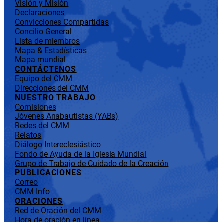
Visión y Misión
Declaraciones
Convicciones Compartidas
Concilio General
Lista de miembros
Mapa & Estadísticas
Mapa mundial
CONTÁCTENOS
Equipo del CMM
Direcciones del CMM
NUESTRO TRABAJO
Comisiones
Jóvenes Anabautistas (YABs)
Redes del CMM
Relatos
Diálogo Intereclesiástico
Fondo de Ayuda de la Iglesia Mundial
Grupo de Trabajo de Cuidado de la Creación
PUBLICACIONES
Correo
CMM Info
ORACIONES
Red de Oración del CMM
Hora de oración en línea