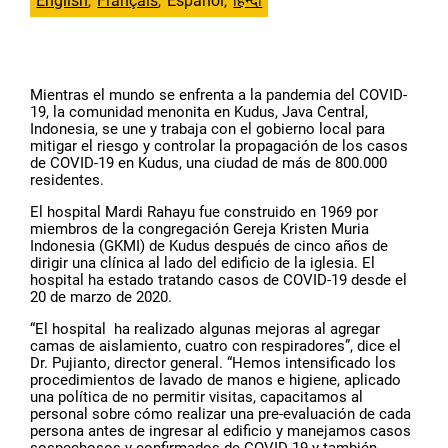
English
Français
Español
हिन्दी
Mientras el mundo se enfrenta a la pandemia del COVID-
19, la comunidad menonita en Kudus, Java Central,
Indonesia, se une y trabaja con el gobierno local para
mitigar el riesgo y controlar la propagación de los casos
de COVID-19 en Kudus, una ciudad de más de 800.000
residentes.
El hospital Mardi Rahayu fue construido en 1969 por
miembros de la congregación Gereja Kristen Muria
Indonesia (GKMI) de Kudus después de cinco años de
dirigir una clínica al lado del edificio de la iglesia. El
hospital ha estado tratando casos de COVID-19 desde el
20 de marzo de 2020.
“El hospital ha realizado algunas mejoras al agregar
camas de aislamiento, cuatro con respiradores”, dice el
Dr. Pujianto, director general. “Hemos intensificado los
procedimientos de lavado de manos e higiene, aplicado
una política de no permitir visitas, capacitamos al
personal sobre cómo realizar una pre-evaluación de cada
persona antes de ingresar al edificio y manejamos casos
sospechosos y confirmados de COVID-19 y también