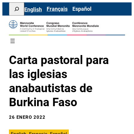
Saltar
Search
Français
Español
English
al
contenido
Carta pastoral para
las iglesias
anabautistas de
Burkina Faso
26 ENERO 2022