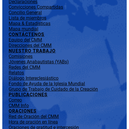
Declaraciones
Convicciones Compartidas
Concilio General
Lista de miembros
Mapa & Estadísticas
Mapa mundial
CONTÁCTENOS
Equipo del CMM
Direcciones del CMM
NUESTRO TRABAJO
Comisiones
Jóvenes Anabautistas (YABs)
Redes del CMM
Relatos
Diálogo Intereclesiástico
Fondo de Ayuda de la Iglesia Mundial
Grupo de Trabajo de Cuidado de la Creación
PUBLICACIONES
Correo
CMM Info
ORACIONES
Red de Oración del CMM
Hora de oración en línea
Oraciones de gratitud e intercesión