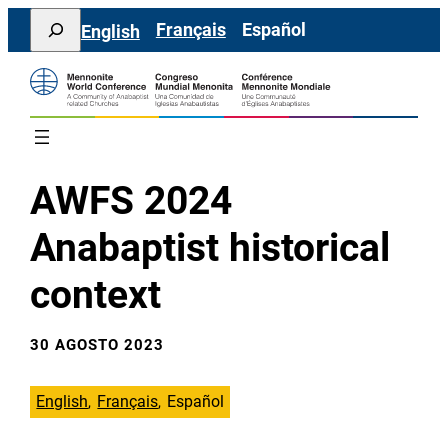
Saltar
Search
Français
Español
English
al
contenido
AWFS 2024
Anabaptist historical
context
30 AGOSTO 2023
English
Français
Español