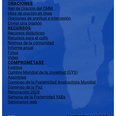
ORACIONES
Red de Oración del CMM
Hora de oración en línea
Oraciones de gratitud e intercesión
Enviar una oración
RECURSOS
Recursos didácticos
Recursos para el culto
Normas de la comunidad
Informe anual
Fotos
Video
COMPROMÉTASE
Eventos
Cumbre Mundial de la Juventud (GYS)
Asamblea
Domingo de la Fraternidad Anabautista Mundial
Domingo de la Paz
Renovación 2028
Semana de la Fraternidad YABs
Seminarios web