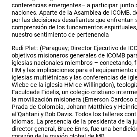
conferencias emergentes– a participar, junto c
naciones. Aparte de la Asamblea de ICOMB, do
por las decisiones desafiantes que enfrentan 
comprensión de los fundamentos espirituales, 
nuestro sentimiento de pertenencia
Rudi Plett (Paraguay; Director Ejecutivo de ICO
objetivos misioneros generales de ICOMB para f
iglesias nacionales miembros – conectando, fo
HM y las implicaciones para el equipamiento d
iglesias multiétnicas y las conferencias de i
Wiebe de la iglesia HM de Willingdon), teolog
Faculdade Fidelis, un colegio cristiano interm
la movilización misionera (Emerson Cardoso de
Prada de Colombia, Johann Matthies y Heinric
al’Qahtani y Bob Davis. Todos los talleres co
idiomas. La presencia de la presidenta de la j
director general, Bruce Enns, fue una bendici
corazón de la misión global de MB.