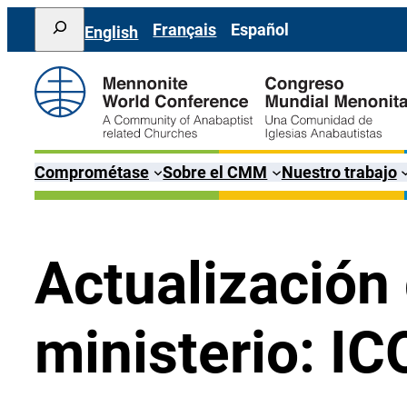
Saltar
Search
Français
Español
English
al
contenido
Comprométase
Sobre el CMM
Nuestro trabajo
Actualización 
ministerio: I