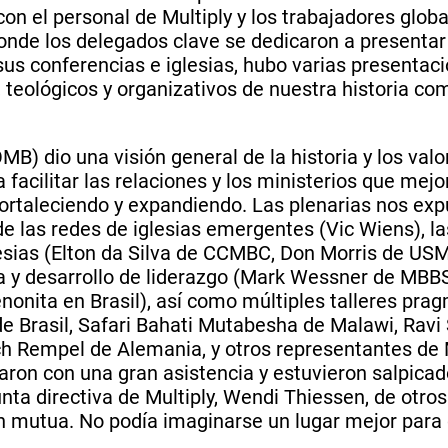
on el personal de Multiply y los trabajadores globa
nde los delegados clave se dedicaron a presentar 
sus conferencias e iglesias, hubo varias presentac
teológicos y organizativos de nuestra historia com
MB) dio una visión general de la historia y los val
acilitar las relaciones y los ministerios que mejor
rtaleciendo y expandiendo. Las plenarias nos expus
e las redes de iglesias emergentes (Vic Wiens), la
glesias (Elton da Silva de CCMBC, Don Morris de USM
ía y desarrollo de liderazgo (Mark Wessner de MBBS
enonita en Brasil), así como múltiples talleres pr
 Brasil, Safari Bahati Mutabesha de Malawi, Ravi 
h Rempel de Alemania, y otros representantes de 
ntaron con una gran asistencia y estuvieron salpic
unta directiva de Multiply, Wendi Thiessen, de otro
ón mutua. No podía imaginarse un lugar mejor para 