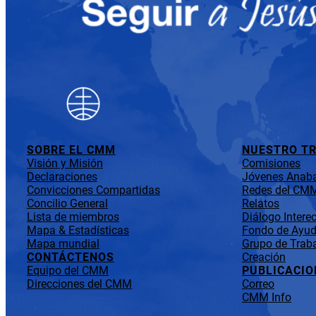
SOBRE EL CMM
NUESTRO T
Visión y Misión
Comisiones
Declaraciones
Jóvenes Anaba
Convicciones Compartidas
Redes del CM
Concilio General
Relatos
Lista de miembros
Diálogo Interec
Mapa & Estadísticas
Fondo de Ayuda
Mapa mundial
Grupo de Traba
CONTÁCTENOS
Creación
Equipo del CMM
PUBLICACIO
Direcciones del CMM
Correo
CMM Info