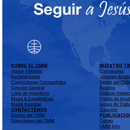
SOBRE EL CMM
NUESTRO T
Visión y Misión
Comisiones
Declaraciones
Jóvenes Anaba
Convicciones Compartidas
Redes del CM
Concilio General
Relatos
Lista de miembros
Diálogo Interec
Mapa & Estadísticas
Fondo de Ayuda
Mapa mundial
Grupo de Traba
CONTÁCTENOS
Creación
Equipo del CMM
PUBLICACIO
Direcciones del CMM
Correo
CMM Info