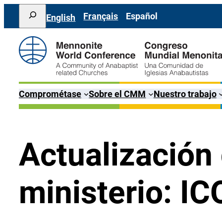
Saltar
Search
Français
Español
English
al
contenido
Comprométase
Sobre el CMM
Nuestro trabajo
Actualización 
ministerio: I