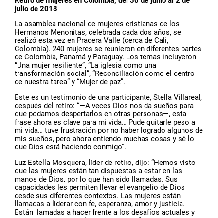
Retiro de mujeres en Colombia, del 30 de junio al 2 de
julio de 2018
La asamblea nacional de mujeres cristianas de los
Hermanos Menonitas, celebrada cada dos años, se
realizó esta vez en Pradera Valle (cerca de Cali,
Colombia). 240 mujeres se reunieron en diferentes partes
de Colombia, Panamá y Paraguay. Los temas incluyeron
“Una mujer resiliente”, “La iglesia como una
transformación social”, “Reconciliación como el centro
de nuestra tarea” y “Mujer de paz”.
Este es un testimonio de una participante, Stella Villareal,
después del retiro: “—A veces Dios nos da sueños para
que podamos despertarlos en otras personas—, esta
frase ahora es clave para mi vida… Pude quitarle peso a
mi vida… tuve frustración por no haber logrado algunos de
mis sueños, pero ahora entiendo muchas cosas y sé lo
que Dios está haciendo conmigo”.
Luz Estella Mosquera, líder de retiro, dijo: “Hemos visto
que las mujeres están tan dispuestas a estar en las
manos de Dios, por lo que han sido llamadas. Sus
capacidades les permiten llevar el evangelio de Dios
desde sus diferentes contextos. Las mujeres están
llamadas a liderar con fe, esperanza, amor y justicia.
Están llamadas a hacer frente a los desafíos actuales y