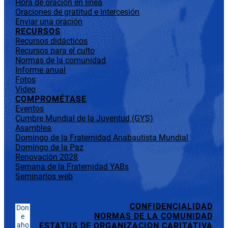
Hora de oración en línea
Oraciones de gratitud e intercesión
Enviar una oración
RECURSOS
Recursos didácticos
Recursos para el culto
Normas de la comunidad
Informe anual
Fotos
Video
COMPROMÉTASE
Eventos
Cumbre Mundial de la Juventud (GYS)
Asamblea
Domingo de la Fraternidad Anabautista Mundial
Domingo de la Paz
Renovación 2028
Semana de la Fraternidad YABs
Seminarios web
CONFIDENCIALIDAD
Don
NORMAS DE LA COMUNIDAD
e
aho
ESTATUS DE ORGANIZACION CARITATIVA