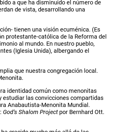
ebido a que ha disminuido el número de
erdan de vista, desarrollando una
ón- tienen una visión ecuménica. (Es
ón protestante-católica de la Reforma del
timonio al mundo. En nuestro pueblo,
tes (Iglesia Unida), albergando el
mplia que nuestra congregación local.
Menonita.
estra identidad común como menonitas
y estudiar las convicciones compartidas
atura Anabautista-Menonita Mundial.
M:
God’s Shalom Project
por Bernhard Ott.
 ha crecido mucho más allá de las