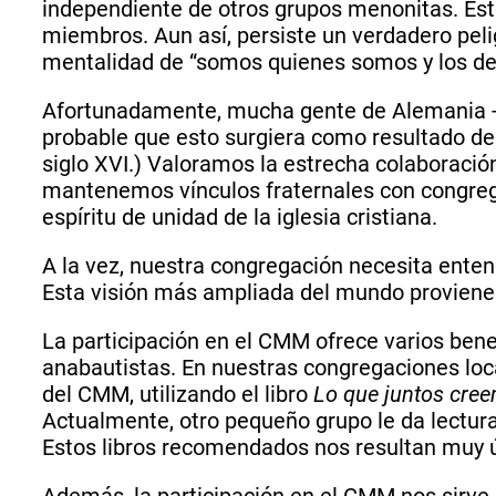
independiente de otros grupos menonitas. Est
miembros. Aun así, persiste un verdadero pelig
mentalidad de “somos quienes somos y los de
Afortunadamente, mucha gente de Alemania -i
probable que esto surgiera como resultado de l
siglo XVI.) Valoramos la estrecha colaboració
mantenemos vínculos fraternales con congrega
espíritu de unidad de la iglesia cristiana.
A la vez, nuestra congregación necesita ente
Esta visión más ampliada del mundo proviene 
La participación en el CMM ofrece varios ben
anabautistas. En nuestras congregaciones loc
del CMM, utilizando el libro
Lo que juntos cre
Actualmente, otro pequeño grupo le da lectura
Estos libros recomendados nos resultan muy ú
Además, la participación en el CMM nos sirve