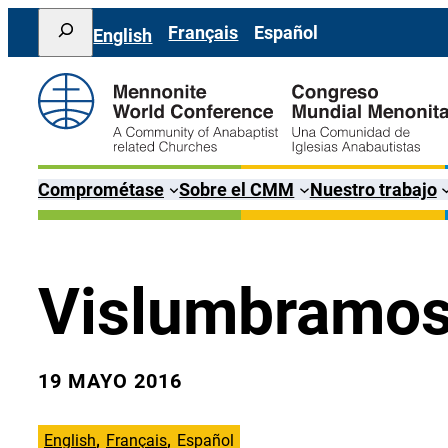
Saltar
Search
Français
Español
English
al
contenido
Comprométase
Sobre el CMM
Nuestro trabajo
Vislumbramos 
19 MAYO 2016
English
Français
Español