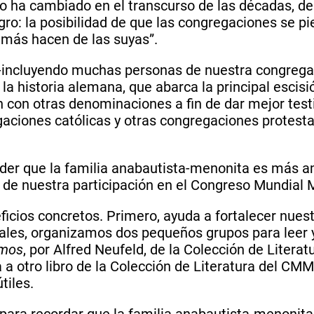
o ha cambiado en el transcurso de las décadas, d
ro: la posibilidad de que las congregaciones se pi
más hacen de las suyas”.
ncluyendo muchas personas de nuestra congregaci
a historia alemana, que abarca la principal escisi
n con otras denominaciones a fin de dar mejor tes
ciones católicas y otras congregaciones protestan
nder que la familia anabautista-menonita es más a
de nuestra participación en el Congreso Mundial 
eficios concretos. Primero, ayuda a fortalecer nu
ales, organizamos dos pequeños grupos para leer 
emos
, por Alfred Neufeld, de la Colección de Liter
 a otro libro de la Colección de Literatura del CM
tiles.
 para recordar que la familia anabautista-menonita