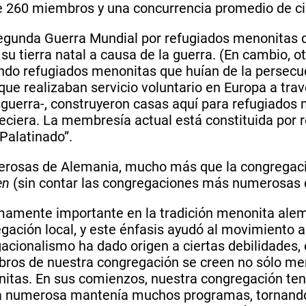
ne 260 miembros y una concurrencia promedio de ci
gunda Guerra Mundial por refugiados menonitas de
 su tierra natal a causa de la guerra. (En cambio,
uando refugiados menonitas que huían de la persec
que realizaban servicio voluntario en Europa a tr
osguerra-, construyeron casas aquí para refugiado
eciera. La membresía actual está constituida por 
Palatinado”.
erosas de Alemania, mucho más que la congregac
en
(sin contar las congregaciones más numerosas 
mamente importante en la tradición menonita ale
ación local, y este énfasis ayudó al movimiento a
egacionalismo ha dado origen a ciertas debilidades
bros de nuestra congregación se creen no sólo me
onitas. En sus comienzos, nuestra congregación te
a numerosa mantenía muchos programas, tornando