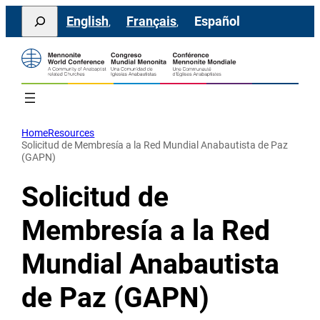
Saltar
Search
English
Français
Español
al
contenido
Home
Resources
Solicitud de Membresía a la Red Mundial Anabautista de Paz
(GAPN)
Solicitud de
Membresía a la Red
Mundial Anabautista
de Paz (GAPN)