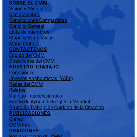
SOBRE EL CMM
Visión y Misión
Declaraciones
Convicciones Compartidas
Concilio General
Lista de miembros
Mapa & Estadísticas
Mapa mundial
CONTÁCTENOS
Equipo del CMM
Direcciones del CMM
NUESTRO TRABAJO
Comisiones
Jóvenes Anabautistas (YABs)
Redes del CMM
Relatos
Diálogo Intereclesiástico
Fondo de Ayuda de la Iglesia Mundial
Grupo de Trabajo de Cuidado de la Creación
PUBLICACIONES
Correo
CMM Info
ORACIONES
Red de Oración del CMM